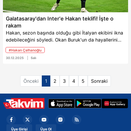
Galatasaray'dan Inter'e Hakan teklifi! İşte o
rakam
Hakan, sezon başında olduğu gibi İtalyan ekibini ikna
edebileceğini söyledi. Okan Buruk'un da hayallerini
süsleyen tecrübeli oyuncu için heyecanlı bir bekleyiş
#Hakan Çalhanoğlu
başladı. Sarı-kırmızılılar, 12 milyon Euro seviyesinde
30.12.2025
Salı
bir bonservis ödemeye razı.
Önceki
1
2
3
4
5
Sonraki
Üye Girişi
Üye Ol