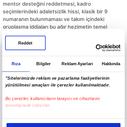
mentor desteğini reddetmesi, kadro
seçimlerindeki adaletsizlik hissi, klasik bir 9
numaranın bulunmaması ve takım içindeki
gruplaşma iddiaları bu ağır hezimetin temel
nedenleri olarak öne çıktı.
Reddet
Rıza
Bilgiler
Reklam Ayarları
Hakkında
"Sitelerimizde reklam ve pazarlama faaliyetlerinin
yürütülmesi amaçları ile çerezler kullanılmaktadır.
Galatasaray için Hakan
Inter Hakan'ın
Bu çerezler, kullanıcıların tarayıcı ve cihazlarını
Çalhanoğlu gerçeği
sözleşmesini uzatacak
tanımlayarak çalışırlar.
Ara transfer dönemi
Inter, takımın
çalışmalarını hızlandıran
vazgeçilmez
Galatasaray’da transfer
isimlerinden biri haline
Bu çerezlere izin vermeniz halinde sizlere özel
#Galatasaray
#Inter
gündemi yoğunlaşırken,
gelen Hakan Çalhanoğlu
kişiselleştirilmiş reklamlar sunabilir, sayfalarımızda sizlere