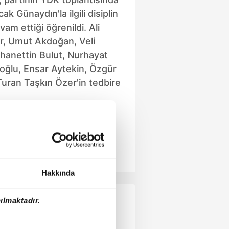
cak Günaydın'la ilgili disiplin
am ettiği öğrenildi. Ali
r, Umut Akdoğan, Veli
hanettin Bulut, Nurhayat
oğlu, Ensar Aytekin, Özgür
uran Taşkın Özer'in tedbire
zları reddedildi. Bu isimlerin
afından parti üyeliği de
Hakkında
ılmaktadır.