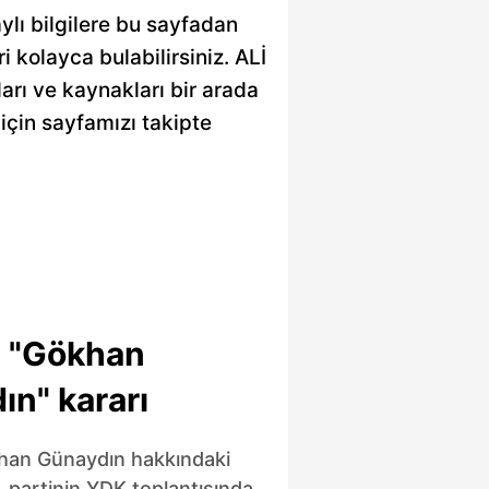
ylı bilgilere bu sayfadan
ri kolayca bulabilirsiniz. ALİ
ları ve kaynakları bir arada
için sayfamızı takipte
 "Gökhan
n" kararı
an Günaydın hakkındaki
ı, partinin YDK toplantısında