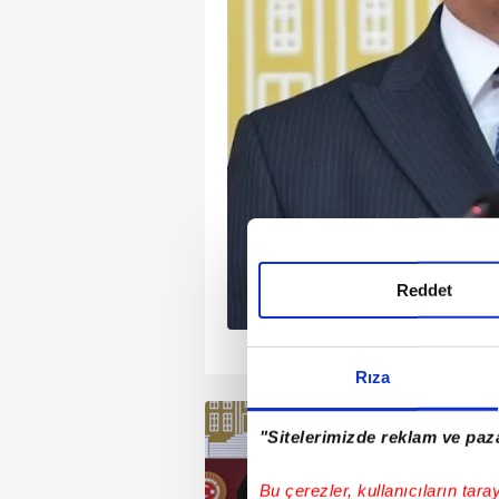
ayfalık iddianamede
a bir iddia yer aldı.
nan malvarlığı
mak’la suçlanan
lil Tolga Ayvazoğlu'nun
alan ifadesine göre
tırılan Muhittin Böcek
adaylığı sürecinde
rekçesiyle CHP Grup
Reddet
Mahir Başarır’a 10 milyon
1
2
3
4
Rıza
"Sitelerimizde reklam ve paza
Bu çerezler, kullanıcıların tara