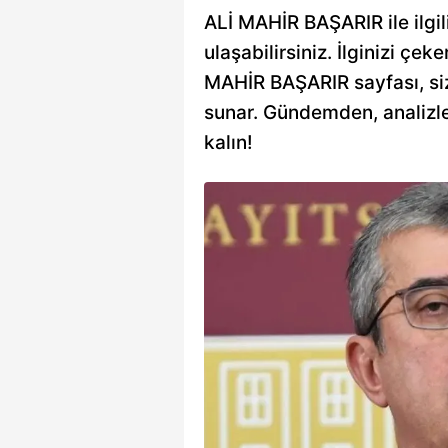
ALİ MAHİR BAŞARIR ile ilgil
ulaşabilirsiniz. İlginizi çek
MAHİR BAŞARIR sayfası, sizin
sunar. Gündemden, analizle
kalın!
lyon aday
ir Belediyesi’ne
k soruşturmasında