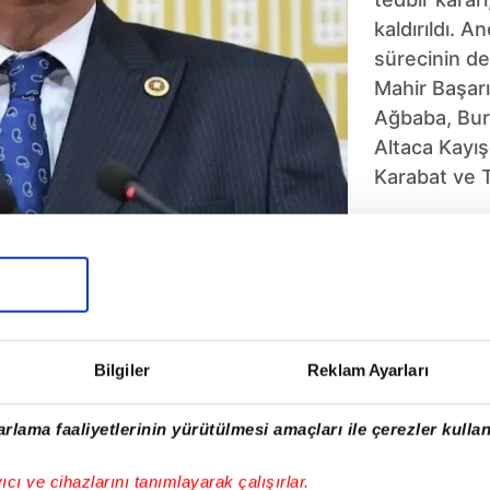
kaldırıldı. An
sürecinin dev
Mahir Başarı
Ağbaba, Bur
Altaca Kayış
Karabat ve T
yönelik itira
Yargıtay tar
düştü.
5
6
7
8
9
10
Bilgiler
Reklam Ayarları
rlama faaliyetlerinin yürütülmesi amaçları ile çerezler kullan
yıcı ve cihazlarını tanımlayarak çalışırlar.