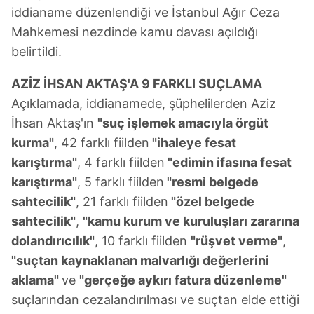
iddianame düzenlendiği ve İstanbul Ağır Ceza
Mahkemesi nezdinde kamu davası açıldığı
belirtildi.
AZİZ İHSAN AKTAŞ'A 9 FARKLI SUÇLAMA
Açıklamada, iddianamede, şüphelilerden Aziz
İhsan Aktaş'ın
"suç işlemek amacıyla örgüt
kurma"
, 42 farklı fiilden
"ihaleye fesat
karıştırma"
, 4 farklı fiilden
"edimin ifasına fesat
karıştırma"
, 5 farklı fiilden
"resmi belgede
sahtecilik"
, 21 farklı fiilden
"özel belgede
sahtecilik"
,
"kamu kurum ve kuruluşları zararına
dolandırıcılık"
, 10 farklı fiilden
"rüşvet verme"
,
"suçtan kaynaklanan malvarlığı değerlerini
aklama"
ve
"gerçeğe aykırı fatura düzenleme"
suçlarından cezalandırılması ve suçtan elde ettiği