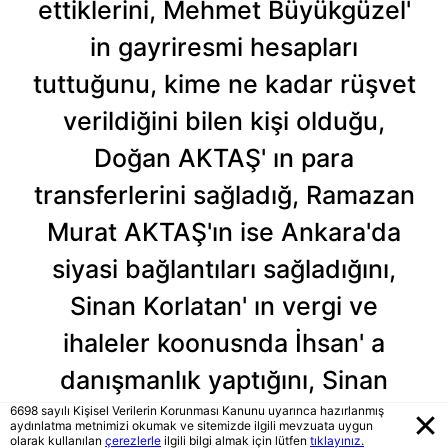
ettiklerini, Mehmet Büyükgüzel'
in gayriresmi hesapları
tuttuğunu, kime ne kadar rüşvet
verildiğini bilen kişi olduğu,
Doğan AKTAŞ' ın para
transferlerini sağladığ, Ramazan
Murat AKTAŞ'ın ise Ankara'da
siyasi bağlantıları sağladığını,
Sinan Korlatan' ın vergi ve
ihaleler koonusnda İhsan' a
danışmanlık yaptığını, Sinan
KALENDER' in şirketlerinfilo
6698 sayılı Kişisel Verilerin Korunması Kanunu uyarınca hazırlanmış
aydınlatma metnimizi okumak ve sitemizde ilgili mevzuata uygun
olarak kullanılan
çerezlerle
ilgili bilgi almak için lütfen
tıklayınız.