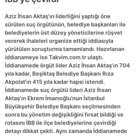
Aziz İhsan Aktaş'ın liderliğini yaptığı öne
sürülen suç örgütünün, belediye başkanları ile
belediyelerin üst düzey yöneticilerine rüşvet
vererek ihaleleri organize ettiği iddiasıyla
yürütülen soruşturma tamamlandı. Hazırlanan
iddianameye ise Takvim.com.tr ulaştı.
İddianamede örgüt lider Aziz İhsan Aktaş’ın 704
yıla kadar, Beşiktaş Belediye Başkanı Rıza
Akpolat’ın 415 yıla kadar hapsi istendi.
İddianamede suç örgütü lideri Aziz İhsan
Aktaş'ın Ekrem İmamoğlu'nun İstanbul
Büyükşehir Belediye Başkanı seçilmesinden
sonra bu yönetim değişikliğini fırsat bildiği ve
rotasını İBB ile ilçe belediyelerine çevirdiği
detayı dikkat çekti. Aynı zamanda İddianamede