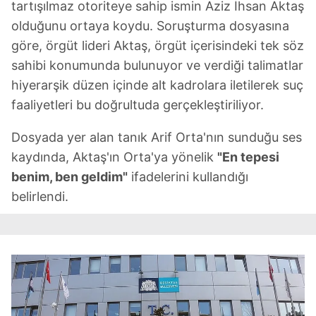
kullanılmaktadır. Bu çerezler vasıtasıyla çeşitli kişisel
tartışılmaz otoriteye sahip ismin Aziz İhsan Aktaş
verileriniz işlenmekte olup gerekli olan çerezler bilgi
olduğunu ortaya koydu. Soruşturma dosyasına
toplumu hizmetlerinin sunulması amacıyla
göre, örgüt lideri Aktaş, örgüt içerisindeki tek söz
kullanılmaktadır. Diğer çerezler, sitemizin daha işlevsel
sahibi konumunda bulunuyor ve verdiği talimatlar
kılınması ve kişiselleştirilmesi ve sizlere yönelik
hiyerarşik düzen içinde alt kadrolara iletilerek suç
reklam/pazarlama faaliyetlerinin yapılması, amaçlarıyla
sınırlı olarak açık rızanız dahilinde kullanılacaktır.
faaliyetleri bu doğrultuda gerçekleştiriliyor.
Dosyada yer alan tanık Arif Orta'nın sunduğu ses
Çerezlere ilişkin tercihlerinizi aşağıda yer alan panel
vasıtasıyla belirleyebilirsiniz. Çerezlere ilişkin detaylı bilgi
kaydında, Aktaş'ın Orta'ya yönelik
"En tepesi
için Ayarlar butonuna tıklayabilir,
Çerez Bilgilendirme
benim, ben geldim"
ifadelerini kullandığı
Metnimizi
ziyaret edebilirsiniz.
belirlendi.
6698 sayılı Kişisel Verilerin Korunması Kanunu uyarınca
hazırlanmış Aydınlatma Metnimizi okumak ve sitemizde
ilgili mevzuata uygun olarak kullanılan çerezlerle ilgili bilgi
almak için lütfen
tıklayınız
.