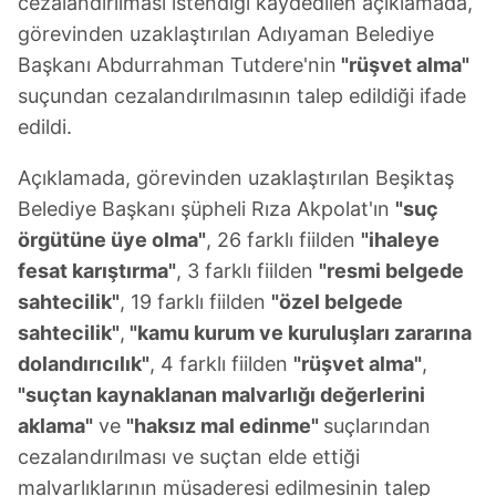
cezalandırılması istendiği kaydedilen açıklamada,
görevinden uzaklaştırılan Adıyaman Belediye
Başkanı Abdurrahman Tutdere'nin
"rüşvet alma"
suçundan cezalandırılmasının talep edildiği ifade
edildi.
Açıklamada, görevinden uzaklaştırılan Beşiktaş
Belediye Başkanı şüpheli Rıza Akpolat'ın
"suç
örgütüne üye olma"
, 26 farklı fiilden
"ihaleye
fesat karıştırma"
, 3 farklı fiilden
"resmi belgede
sahtecilik"
, 19 farklı fiilden
"özel belgede
sahtecilik"
,
"kamu kurum ve kuruluşları zararına
dolandırıcılık"
, 4 farklı fiilden
"rüşvet alma"
,
"suçtan kaynaklanan malvarlığı değerlerini
aklama"
ve
"haksız mal edinme"
suçlarından
cezalandırılması ve suçtan elde ettiği
malvarlıklarının müsaderesi edilmesinin talep