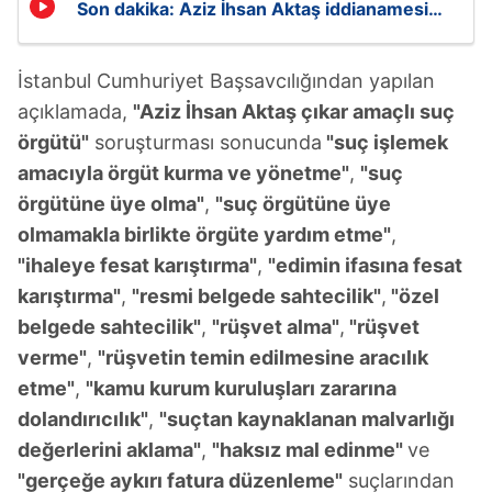
Son dakika: Aziz İhsan Aktaş iddianamesi
hazır!
İstanbul Cumhuriyet Başsavcılığından yapılan
açıklamada,
"Aziz İhsan Aktaş çıkar amaçlı suç
örgütü"
soruşturması sonucunda
"suç işlemek
amacıyla örgüt kurma ve yönetme"
,
"suç
örgütüne üye olma"
,
"suç örgütüne üye
olmamakla birlikte örgüte yardım etme"
,
"ihaleye fesat karıştırma"
,
"edimin ifasına fesat
karıştırma"
,
"resmi belgede sahtecilik"
,
"özel
belgede sahtecilik"
,
"rüşvet alma"
,
"rüşvet
verme"
,
"rüşvetin temin edilmesine aracılık
etme"
,
"kamu kurum kuruluşları zararına
dolandırıcılık"
,
"suçtan kaynaklanan malvarlığı
değerlerini aklama"
,
"haksız mal edinme"
ve
"gerçeğe aykırı fatura düzenleme"
suçlarından