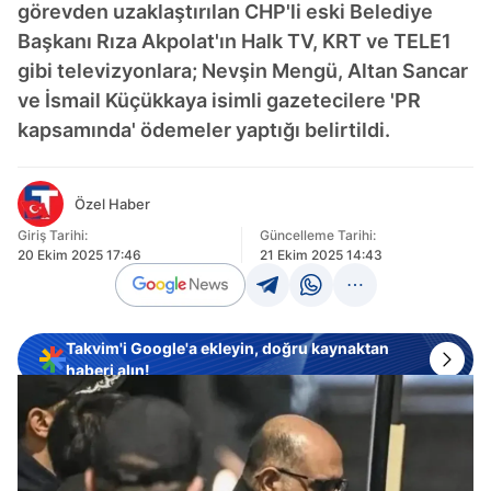
görevden uzaklaştırılan CHP'li eski Belediye
Başkanı Rıza Akpolat'ın Halk TV, KRT ve TELE1
gibi televizyonlara; Nevşin Mengü, Altan Sancar
ve İsmail Küçükkaya isimli gazetecilere 'PR
kapsamında' ödemeler yaptığı belirtildi.
Özel Haber
Giriş Tarihi:
Güncelleme Tarihi:
20 Ekim 2025 17:46
21 Ekim 2025 14:43
Takvim'i Google'a ekleyin, doğru kaynaktan
haberi alın!