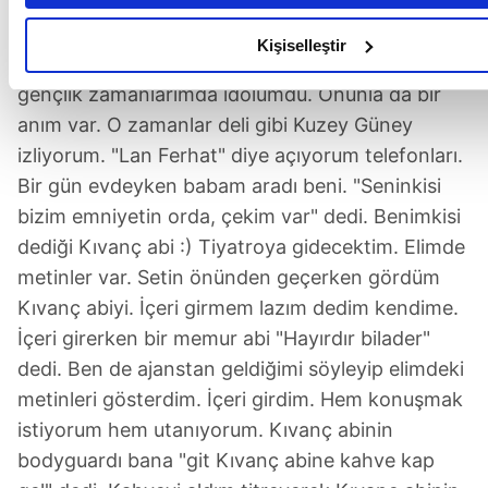
Aynı projede yer almak istediğin isimler var mı?
gösterdiğimizi ve bu noktada, reklamların maliyetlerimizi kar
noktasında tek gelir kalemimiz olduğunu sizlere hatırlatmak is
Kişiselleştir
Haluk Bilginer, Kıvanç Tatlıtuğ. Kıvanç abi benim
gençlik zamanlarımda idolümdü. Onunla da bir
Her halükârda, kullanıcılar, bu çerezlere izin vermedikleri takd
kullanıcılara hedefli reklamlar gösterilmeyecektir."
anım var. O zamanlar deli gibi Kuzey Güney
izliyorum. "Lan Ferhat" diye açıyorum telefonları.
Sizlere daha iyi bir hizmet sunabilmek için İnternet Sitemizd
Bir gün evdeyken babam aradı beni. "Seninkisi
üçüncü kişilere ait çerezler kullanılmaktadır. Bu çerezler vasıt
bizim emniyetin orda, çekim var" dedi. Benimkisi
kişisel verileriniz işlenmekte olup gerekli olan çerezler bilgi t
dediği Kıvanç abi :) Tiyatroya gidecektim. Elimde
hizmetlerinin sunulması amacıyla kullanılmaktadır. Diğer çere
metinler var. Setin önünden geçerken gördüm
daha işlevsel kılınması ve kişiselleştirilmesi ve sizlere yöneli
reklam/pazarlama faaliyetlerinin yapılması, amaçlarıyla sınırl
Kıvanç abiyi. İçeri girmem lazım dedim kendime.
rızanız dahilinde kullanılacaktır.
İçeri girerken bir memur abi "Hayırdır bilader"
dedi. Ben de ajanstan geldiğimi söyleyip elimdeki
Çerezlere ilişkin tercihlerinizi aşağıda yer alan panel vasıtası
metinleri gösterdim. İçeri girdim. Hem konuşmak
belirleyebilirsiniz. Çerezlere ilişkin detaylı bilgi için Ayarlar b
istiyorum hem utanıyorum. Kıvanç abinin
tıklayabilir,
Çerez Bilgilendirme Metnimizi
ziyaret edebilirsin
bodyguardı bana "git Kıvanç abine kahve kap
6698 sayılı Kişisel Verilerin Korunması Kanunu uyarınca haz