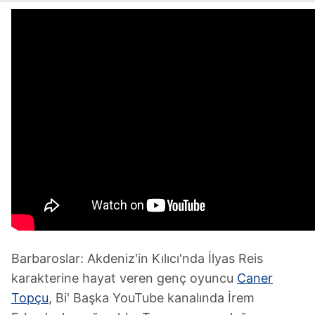
Barbaroslar: Akdeniz'in Kılıcı'nda İlyas Reis
karakterine hayat veren genç oyuncu
Caner
Topçu
, Bi' Başka YouTube kanalında İrem