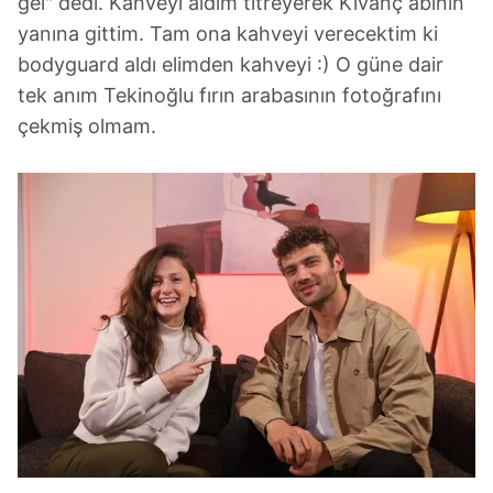
gel" dedi. Kahveyi aldım titreyerek Kıvanç abinin
Aydınlatma Metnimizi okumak ve sitemizde ilgili mevzuata u
yanına gittim. Tam ona kahveyi verecektim ki
kullanılan çerezlerle ilgili bilgi almak için lütfen
tıklayınız
.
bodyguard aldı elimden kahveyi :) O güne dair
tek anım Tekinoğlu fırın arabasının fotoğrafını
çekmiş olmam.