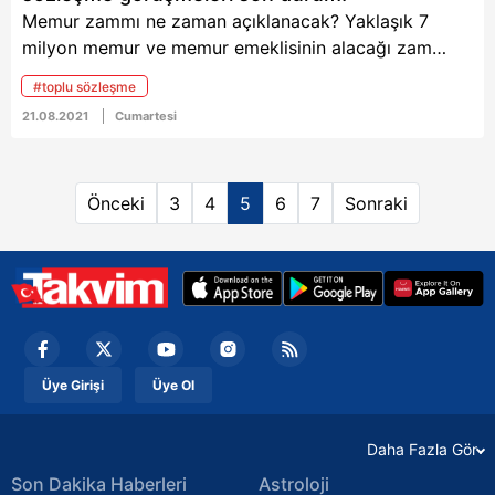
Memur zammı ne zaman açıklanacak? Yaklaşık 7
milyon memur ve memur emeklisinin alacağı zam
oranının belli olacağı memur zammı ne zaman
#toplu sözleşme
açıklanacak? Toplu sözleşme görüşmeleri son durum
21.08.2021
Cumartesi
nedir? Memur zammı son teklif ne? 2 Ağustos’ta
başlayan görüşmeler devam ederken, sendikalar ve
hükümet arasında karşılıklı teklifler veriliyor. Son
Önceki
3
4
5
6
7
Sonraki
görüşmede hükümetin teklifini yetersiz bulan
sendikalar yeni teklif bekliyordu. 6. Dönem Toplu
Sözleşme görüşmelerinde müzakere süreci, belirlenen
yasal takvim gereği sona eriyor.
Üye Girişi
Üye Ol
Daha Fazla Gör
Son Dakika Haberleri
Astroloji