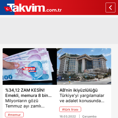
%34,12 ZAM KESİN!
AB'nin ikiyüzlülüğü
Emekli, memura 8 bin
Türkiye'yi yargılamalar
600 TL maaş...
Milyonların gözü
ve adalet konusunda
Temmuz ayı zamlı
eleştiren, özellikle
#türk lirası
maaşlara çevrildi.
Osman Kavala hakkında
#memur
Enflasyon verileri
Avrupa Konseyi Bakanlar
16.03.2022
Çarşamba