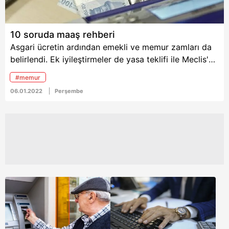
düzenleme kısa sürede
yapılacaktır. Özel
sektörün de benzer bir
10 soruda maaş rehberi
ilaveye gideceğine
Asgari ücretin ardından emekli ve memur zamları da
inanıyorum" diye
konuştu.
belirlendi. Ek iyileştirmeler de yasa teklifi ile Meclis'e
taşındı. Peki atılan adımlar, zamlar milyonlara nasıl
#memur
yansıyacak? Son rakamlar kuruşu kuruşuna
06.01.2022
Perşembe
hesaplandı. İşte detaylar...