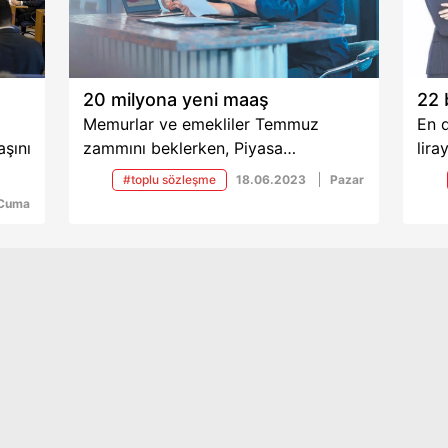
k
r.
üzde
20 milyona yeni maaş
22 
Memurlar ve emekliler Temmuz
En 
kika
şını
zammını beklerken, Piyasa
lira
Katılımcıları Anketi’nden ipucu geldi.
düz
#toplu sözleşme
18.06.2023
Pazar
ve
Gözler bu oranlara ilave edilecek
çalı
Cuma
i.
refah payına çevrildi...
bulu
de
anen
 En
aş