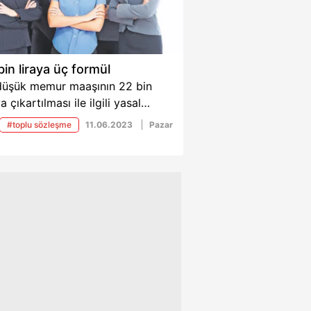
bin liraya üç formül
düşük memur maaşının 22 bin
ya çıkartılması ile ilgili yasal
enleme çıkacak. Yapılan
#toplu sözleşme
11.06.2023
Pazar
şmaya göre üç ayrı formül
nuyor. İşte haberin detayları...