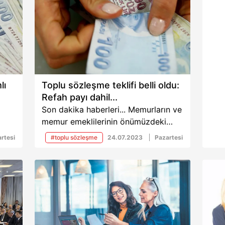
lı
Toplu sözleşme teklifi belli oldu:
Refah payı dahil...
Son dakika haberleri... Memurların ve
memur emeklilerinin önümüzdeki
cak.
hafta başlayacak toplu sözleşme
rtesi
#toplu sözleşme
24.07.2023
Pazartesi
025
görüşme maratonu öncesinde
nı
teklifler belli oldu. Memur-Sen’in 139
ile
teklifinin arasında kira yardımı,
k 3
bayram ikramiyesi, sosyal
ikte
yardımların zamlı ödemesi var.
,