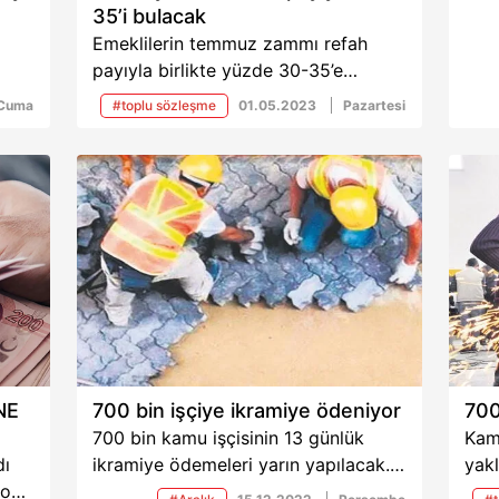
35’i bulacak
Emeklilerin temmuz zammı refah
payıyla birlikte yüzde 30-35’e
çıkacak. Refah payı, 7.500-10.000 TL
Cuma
#toplu sözleşme
01.05.2023
Pazartesi
arasındaki maaşlara daha yüksek
yansıtılacak. İşte habere ilişkin tüm
detaylar...
ade
li
 çok
NE
700 bin işçiye ikramiye ödeniyor
700
700 bin kamu işçisinin 13 günlük
Kamu
dı
ikramiye ödemeleri yarın yapılacak.
yakl
yon
Hesaplara en az 2 bin 4 lira
ikra