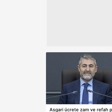
Çerezlere ilişkin tercihlerinizi 
butonuna tıklayabilir,
Çerez Bi
6698 sayılı Kişisel Verilerin 
mevzuata uygun olarak kullanılan
Asgari ücrete zam ve refah p