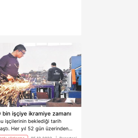
 bin işçiye ikramiye zamanı
 işçilerinin beklediği tarih
aştı. Her yıl 52 gün üzerinden
miye alan işçilere 13 günlük