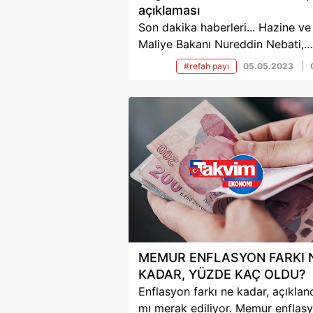
açıklaması
Son dakika haberleri... Hazine ve
Maliye Bakanı Nureddin Nebati,
enflasyonda aralık ayından beri
#refah payı
05.05.2023
hissedilir bir düşüş sürecinin
başladığını belirterek bu düşüşün
yazın gıdada yaşanacak bollukla
beraber daha da hızlanacağını if
etti. Nebati, asgari ücretten emek
maaşına, Türkiye Ekonomi
Modeli'nden döviz kuruna kadar
sayıda başlıkta önemli mesajlar
verdi.
MEMUR ENFLASYON FARKI 
KADAR, YÜZDE KAÇ OLDU?
Enflasyon farkı ne kadar, açıklan
mı merak ediliyor. Memur enflas