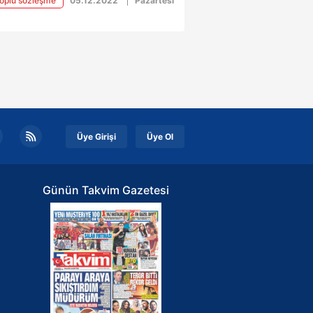
oplu sözleşme
05.12.2022
Pazartesi
eleri 16 Aralık'ta yapılacak.
lerin hesabına en az net 2 bin 4
 yatırılacak…
Üye Girişi
Üye Ol
Günün Takvim Gazetesi