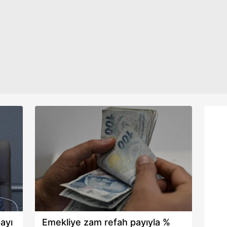
aşağıda yer alan panel vasıtasıyla belirleyebilirsiniz. Çerezlere iliş
lgilendirme Metnimizi
ziyaret edebilirsiniz.
Korunması Kanunu uyarınca hazırlanmış Aydınlatma Metnimizi okum
 çerezlerle ilgili bilgi almak için lütfen
tıklayınız
.
ayı
Emekliye zam refah payıyla %