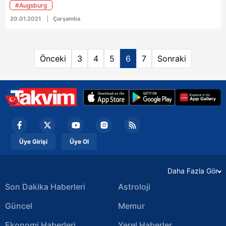
#Augsburg
kaydetti.
20.01.2021
Çarşamba
Önceki
3
4
5
6
7
Sonraki
Üye Girişi
Üye Ol
Daha Fazla Gör
Son Dakika Haberleri
Astroloji
Güncel
Memur
Ekonomi Haberleri
Yerel Haberler