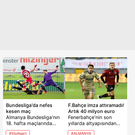
bağladı. Transfer sonra
edilen milli yıldız Ozan
Premier Lig'de forma
Kabak hakkında övgü
giyen futbolcu sayısı 4'e
dolu ifadeler kullandı.
yükselirken A Milli
Jurgen Klopp, "Ozan
Takım'da sürpriz bir
Kabak gerçekten çok
görüntü ortaya çıktı.
büyük bir yetenek ve
Görünen o ki Avrupa'da
onunla çalışmayı dört
yeni moda Türk
gözle bekliyoruz"
futbolcular.
açıklamasını yaptı.
Bundesliga'da nefes
F.Bahçe imza attıramadı!
kesen maç
Artık 40 milyon euro
Almanya Bundesliga'nın
Fenerbahçe'nin son
18. hafta maçlarında
yıllarda altyapısından
Freiburg sahasında
çıkardığı ve gelecek
#Stuttgart
#ALMANYA