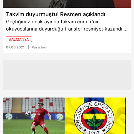
Takvim duyurmuştu! Resmen açıklandı
Geçtiğimiz ocak ayında takvim.com.tr'nin
okuyucularına duyurduğu transfer resmiyet kazandı.
Fenerbahçe ile sözleşme yenilemeyen genç futbolcu
#ALMANYA
Ömer Faruk Beyaz, Stuttgart ile anlaştı. Beyaz, Alman
07.06.2021
Pazartesi
kulübüne 4 yıllık imza attı.