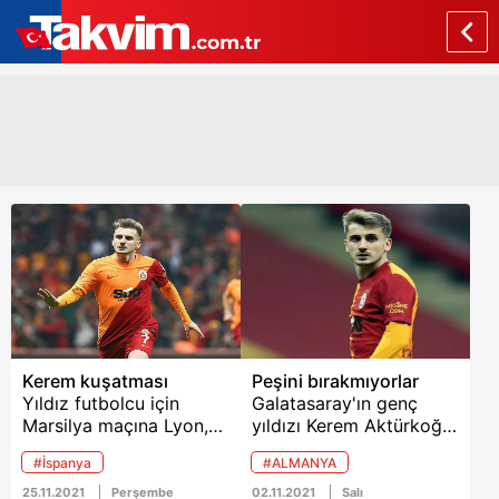
Kerem kuşatması
Peşini bırakmıyorlar
Yıldız futbolcu için
Galatasaray'ın genç
Marsilya maçına Lyon,
yıldızı Kerem Aktürkoğlu
Lille, Roma, Stuttgart,
Avrupa'nın önemli
#İspanya
#ALMANYA
Wolfsburg, Frankfurt,
kulüplerinin kıskacında...
Atalanta ve Valencia
Sarı-Kırmızılılar'ın 23
25.11.2021
Perşembe
02.11.2021
Salı