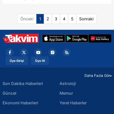
Norveçli hoca, "Artık hata yapmak istemiyoruz" diye
konuştu.
Önceki
1
2
3
4
5
Sonraki
Üye Girişi
Üye Ol
Daha Fazla Gör
Son Dakika Haberleri
Astroloji
Güncel
Memur
Ekonomi Haberleri
Yerel Haberler
Magazin Haberleri
Video