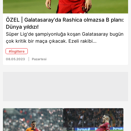
ÖZEL | Galatasaray'da Rashica olmazsa B planı:
Dünya yıldızı!
Süper Lig'de şampiyonluğa koşan Galatasaray bugün
çok kritik bir maça çıkacak. Ezeli rakibi
Fenerbahçe'nin Giresunspor deplasmanında puan
#İngiltere
bırakmasıyla iştahlanan Aslan, bugün Başakşehir'i
08.05.2023
Pazartesi
mağlup etmenin hesaplarını yapıyor. Sarı-Kırmızılılar,
şampiyonluk hesapları yaparken bir yandan da
gelecek sezonun transfer planlamasını yapıyor. İşte
ayrıntılar…