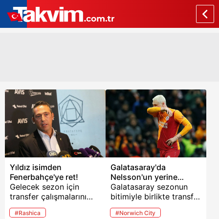
Yıldız isimden
Galatasaray'da
Fenerbahçe'ye ret!
Nelsson'un yerine
Gelecek sezon için
sürpriz transfer!
Galatasaray sezonun
transfer çalışmalarını
bitimiyle birlikte transfer
sürdüren Fenerbahçe,
çalışmalarına ağırlık
#Rashica
#Norwich City
birçok ismi gündemine
verdi. Sarı-Kırmızılılar,