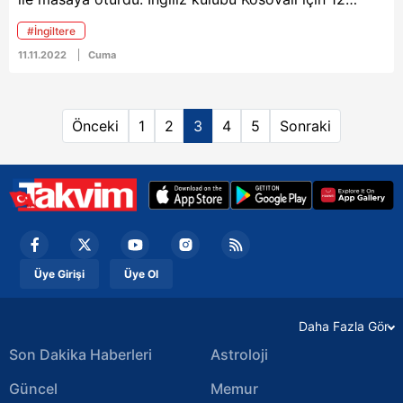
milyon Euro isterken pazarlıkların devam etiğti
#İngiltere
öğrenildi. Bonservis bedelinde anlaşma sağlanamazsa
11.11.2022
Cuma
opsiyonlu kiralama seçeneği masada olacak...
Önceki
1
2
3
4
5
Sonraki
Üye Girişi
Üye Ol
Daha Fazla Gör
Son Dakika Haberleri
Astroloji
Güncel
Memur