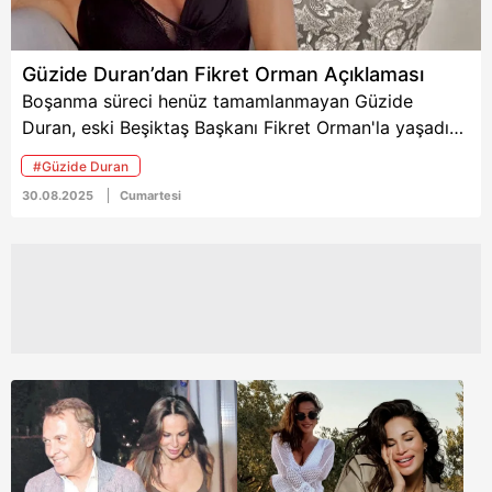
Güzide Duran’dan Fikret Orman Açıklaması
Boşanma süreci henüz tamamlanmayan Güzide
Duran, eski Beşiktaş Başkanı Fikret Orman'la yaşadığı
yeni aşkla magazin gündemine damga vurdu.
#Güzide Duran
Londra’dan yaptığı paylaşımlarda parmağındaki
30.08.2025
Cumartesi
alyans benzeri yüzük, "Evlilik teklifi mi aldı?" sorularını
akıllara getirirken, kolundaki 45 bin dolarlık lüks
çanta ise "Fikret Orman’dan hediye mi?" yorumlarına
neden oldu. Tüm bu iddialar sonrası Güzide Duran,
çok konuşulan ilişkisi hakkında açıklamada bulundu.