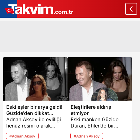
Eski eşler bir arya geldi!
Eleştirilere aldırış
Güzide'den dikkat
etmiyor
çeken soyadı hamlesi
Adnan Aksoy ile evliliği
Eski manken Güzide
henüz resmi olarak
Duran, Etiler’de bir
bitmeyen Güzide
mekandan çıkarken
#Adnan Aksoy
#Adnan Aksoy
Duran'la yaşadığı aşkla
objektiflere takıldı. Tatil