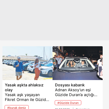
gündeme geldi. Bu
süreçte uzak kaldığı
çocuklarının
fotoğraflarını paylaşan
Duran, takipçilerine içini
dökerken "Çocuğun
intikam aracı olarak
kullanılmaması
gerekiyor" ifadelerini
kullandı.
Yasak aşkta ahlaksız
Dosyası kabarık
olay
Adnan Aksoy’un eşi
Yasak aşk yaşayan
Güzide Duran’a açtığı
Fikret Orman ile Güzide
zina davasının
#Güzide Duran
Duran, Fethiye’deki ünlü
detaylarına ulaşıldı.
#burak deniz