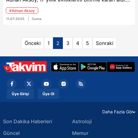
Olaylı bir şekilde yollarını ayıran ve karşılıklı
#Adnan Aksoy
suçlamalarla sık sık magazin manşetlerinde yer alan
11.07.2025
Cuma
ikilinin boşanma davasında yeni bir gelişme yaşandı.
Aksoy, Duran'ın Fikret Orman ile ilişki yaşamasının
ardından ihanet belgelerini mahkemeye sundu. Dava
Önceki
1
2
3
4
5
Sonraki
dosyasındaki detaylar ise ağızları açık bıraktı.
Üye Girişi
Üye Ol
Daha Fazla Gör
Son Dakika Haberleri
Astroloji
Güncel
Memur