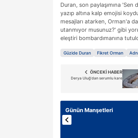
Duran, son paylaşımına 'Sen dü
yazıp altına kalp emojisi koyd
mesajları atarken, Orman'a da
utanmıyor musunuz?' gibi yoru
eleştiri bombardımanına tutul
Güzide Duran
Fikret Orman
Adn
ÖNCEKİ HABER
Derya Uluğ'dan serumlu kare
Günün Manşetleri