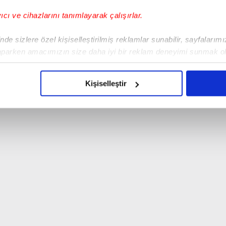
yıcı ve cihazlarını tanımlayarak çalışırlar.
de sizlere özel kişiselleştirilmiş reklamlar sunabilir, sayfalarım
aparken amacımızın size daha iyi bir reklam deneyimi sunmak ol
imizden gelen çabayı gösterdiğimizi ve bu noktada, reklamların ma
olduğunu sizlere hatırlatmak isteriz.
Kişiselleştir
çerezlere izin vermedikleri takdirde, kullanıcılara hedefli reklaml
abilmek için İnternet Sitemizde kendimize ve üçüncü kişilere ait 
isel verileriniz işlenmekte olup gerekli olan çerezler bilgi toplum
 çerezler, sitemizin daha işlevsel kılınması ve kişiselleştirilmes
 yapılması, amaçlarıyla sınırlı olarak açık rızanız dahilinde kulla
aşağıda yer alan panel vasıtasıyla belirleyebilirsiniz. Çerezlere iliş
lgilendirme Metnimizi
ziyaret edebilirsiniz.
Korunması Kanunu uyarınca hazırlanmış Aydınlatma Metnimizi okum