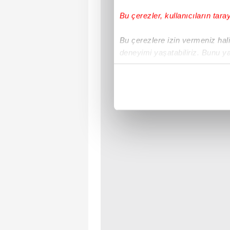
Bu çerezler, kullanıcıların tara
Bu çerezlere izin vermeniz halin
deneyimi yaşatabiliriz. Bunu y
içerikleri sunabilmek adına el
noktasında tek gelir kalemimiz 
Her halükârda, kullanıcılar, bu 
Sizlere daha iyi bir hizmet sun
çerezler vasıtasıyla çeşitli kiş
amacıyla kullanılmaktadır. Diğer
reklam/pazarlama faaliyetlerinin
Çerezlere ilişkin tercihlerinizi 
butonuna tıklayabilir,
Çerez Bi
6698 sayılı Kişisel Verilerin 