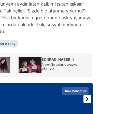
nyamı aydınlatan kalbimi ısıtan ışıksın'
u. Takipçiler; 'Sizde hiç utanma yok mu?'
 'Evli bir kadınla göz önünde aşk yaşamaya
mlarda bulundu. İkili, sosyal medyada
du.
an Aksoy
SONRAKİ HABER
Anneliğin tadını doyasıya
çıkarıyor!
Tüm Manşetler