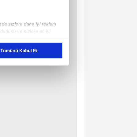
ızda sizlere daha iyi reklam
duğunu ve sizlere en iyi
liyetlerimizi karşılamak
Tümünü Kabul Et
ar gösterilmeyecektir."
çerezler kullanılmaktadır. Bu
u hizmetlerinin sunulması
i ve sizlere yönelik
nılacaktır.
kin detaylı bilgi için Ayarlar
ak ve sitemizde ilgili