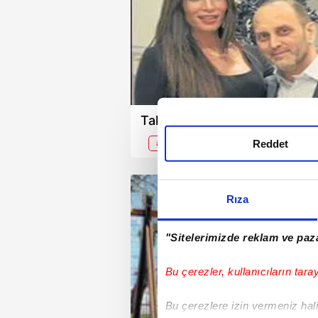
Talk of the town
Reddet
#Güzide Duran
19.01.2013
Cuma
Rıza
"Sitelerimizde reklam ve paza
Bu çerezler, kullanıcıların tara
Bu çerezlere izin vermeniz halin