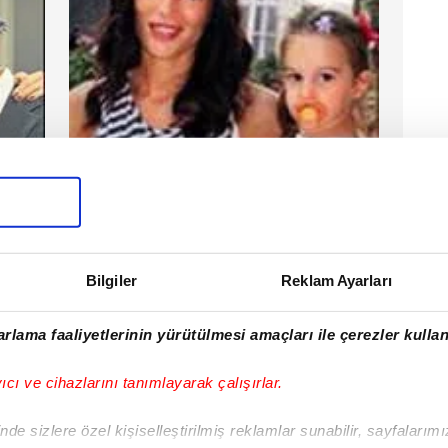
Selin'in kucak keyfi
rtesi
#Güzide Duran
04.10.2011
Salı
Bilgiler
Reklam Ayarları
rlama faaliyetlerinin yürütülmesi amaçları ile çerezler kullan
yıcı ve cihazlarını tanımlayarak çalışırlar.
de sizlere özel kişiselleştirilmiş reklamlar sunabilir, sayfalarım