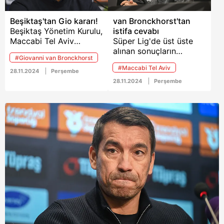
ayıracağı öne sürüldü.
Beşiktaş'tan Gio kararı!
van Bronckhorst'tan
Beşiktaş Yönetim Kurulu,
istifa cevabı
Maccabi Tel Aviv
Süper Lig'de üst üste
yenilgisinin ardından
alınan sonuçların
#Giovanni van Bronckhorst
Giovanni van
adından Maccabi Tel
#Maccabi Tel Aviv
Bronckhorst'un
Aviv'e 3-1 yenilerek
28.11.2024
Perşembe
durumuyla alakalı yarın
büyük hayal kırıklığı
28.11.2024
Perşembe
toplanarak bir karar
yaratan Beşiktaş'ta
verecek.
Giovanni van
Bronckhorst istifa
sorusunu yanıtladı.