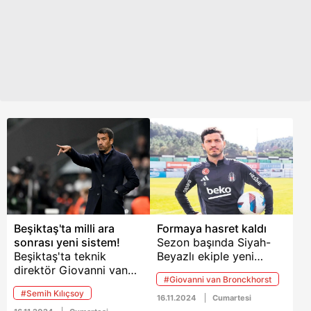
Beşiktaş'ta milli ara
Formaya hasret kaldı
sonrası yeni sistem!
Sezon başında Siyah-
Beşiktaş'ta teknik
Beyazlı ekiple yeni
direktör Giovanni van
kontrat imzalayan Salih
#Giovanni van Bronckhorst
Bronckhorst, takımı
Uçan forma şansı
#Semih Kılıçsoy
toparlamak için çare
bulmakta zorlanıyor.
16.11.2024
Cumartesi