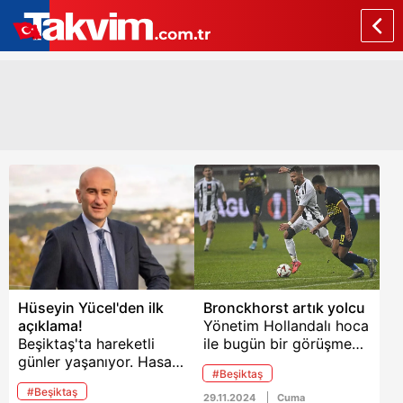
Hüseyin Yücel'den ilk
Bronckhorst artık yolcu
açıklama!
Yönetim Hollandalı hoca
Beşiktaş'ta hareketli
ile bugün bir görüşme
günler yaşanıyor. Hasan
yapacak. Hüseyin
#Beşiktaş
Arat'ın sürpriz istifasının
Yücel’in artık
#Beşiktaş
ardından camiada
Bronckhorst ile devam
29.11.2024
Cuma