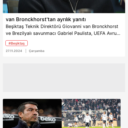
van Bronckhorst'tan ayrılık yanıtı
Beşiktaş Teknik Direktörü Giovanni van Bronckhorst
ve Brezilyalı savunmacı Gabriel Paulista, UEFA Avrupa
Ligi'nde Maccabi Tel Aviv ile oynayacakları önemli
#Beşiktaş
maç öncesinde basının karşısına çıktı. İkili, takımın
27.11.2024
Çarşamba
son durumu, savunma problemleri ve maçın önemi
hakkında çarpıcı değerlendirmelerde bulundu.