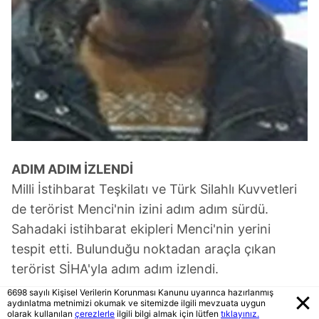
ADIM ADIM İZLENDİ
Milli İstihbarat Teşkilatı ve Türk Silahlı Kuvvetleri
de terörist Menci'nin izini adım adım sürdü.
Sahadaki istihbarat ekipleri Menci'nin yerini
tespit etti. Bulunduğu noktadan araçla çıkan
terörist SİHA'yla adım adım izlendi.
6698 sayılı Kişisel Verilerin Korunması Kanunu uyarınca hazırlanmış
aydınlatma metnimizi okumak ve sitemizde ilgili mevzuata uygun
olarak kullanılan
çerezlerle
ilgili bilgi almak için lütfen
tıklayınız.