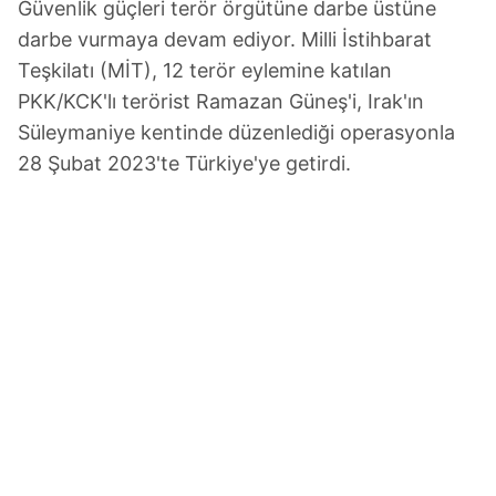
kullanılmaktadır. Bu çerezler vasıtasıyla çeşitli kişisel
Güvenlik güçleri terör örgütüne darbe üstüne
verileriniz işlenmekte olup gerekli olan çerezler bilgi
darbe vurmaya devam ediyor. Milli İstihbarat
toplumu hizmetlerinin sunulması amacıyla
Teşkilatı (MİT), 12 terör eylemine katılan
kullanılmaktadır. Diğer çerezler, sitemizin daha işlevsel
PKK/KCK'lı terörist Ramazan Güneş'i, Irak'ın
kılınması ve kişiselleştirilmesi ve sizlere yönelik
Süleymaniye kentinde düzenlediği operasyonla
reklam/pazarlama faaliyetlerinin yapılması, amaçlarıyla
28 Şubat 2023'te Türkiye'ye getirdi.
sınırlı olarak açık rızanız dahilinde kullanılacaktır.
Çerezlere ilişkin tercihlerinizi aşağıda yer alan panel
vasıtasıyla belirleyebilirsiniz. Çerezlere ilişkin detaylı bilgi
için Ayarlar butonuna tıklayabilir,
Çerez Bilgilendirme
Metnimizi
ziyaret edebilirsiniz.
6698 sayılı Kişisel Verilerin Korunması Kanunu uyarınca
hazırlanmış Aydınlatma Metnimizi okumak ve sitemizde
ilgili mevzuata uygun olarak kullanılan çerezlerle ilgili bilgi
almak için lütfen
tıklayınız
.