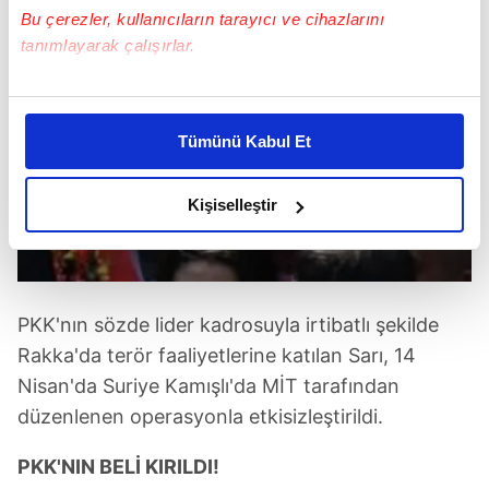
Bu çerezler, kullanıcıların tarayıcı ve cihazlarını
tanımlayarak çalışırlar.
Bu çerezlere izin vermeniz halinde sizlere özel
kişiselleştirilmiş reklamlar sunabilir, sayfalarımızda sizlere
Tümünü Kabul Et
daha iyi reklam deneyimi yaşatabiliriz. Bunu yaparken
amacımızın size daha iyi bir reklam deneyimi sunmak
olduğunu ve sizlere en iyi içerikleri sunabilmek adına
Kişiselleştir
elimizden gelen çabayı gösterdiğimizi ve bu noktada,
reklamların maliyetlerimizi karşılamak noktasında tek gelir
kalemimiz olduğunu sizlere hatırlatmak isteriz.
PKK'nın sözde lider kadrosuyla irtibatlı şekilde
Her halükârda, kullanıcılar, bu çerezlere izin vermedikleri
Rakka'da terör faaliyetlerine katılan Sarı, 14
takdirde, kullanıcılara hedefli reklamlar
Nisan'da Suriye Kamışlı'da MİT tarafından
gösterilmeyecektir."
düzenlenen operasyonla etkisizleştirildi.
Sizlere daha iyi bir hizmet sunabilmek için İnternet
PKK'NIN BELİ KIRILDI!
Sitemizde kendimize ve üçüncü kişilere ait çerezler