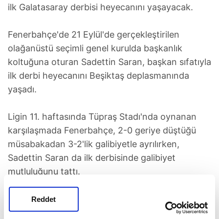
ilk Galatasaray derbisi heyecanını yaşayacak.
Fenerbahçe'de 21 Eylül'de gerçekleştirilen
olağanüstü seçimli genel kurulda başkanlık
koltuğuna oturan Sadettin Saran, başkan sıfatıyla
ilk derbi heyecanını Beşiktaş deplasmanında
yaşadı.
Ligin 11. haftasında Tüpraş Stadı'nda oynanan
karşılaşmada Fenerbahçe, 2-0 geriye düştüğü
müsabakadan 3-2'lik galibiyetle ayrılırken,
Sadettin Saran da ilk derbisinde galibiyet
mutluluğunu tattı.
Sarı-lacivertlilerin yeni başkanı, ilk Galatasaray
Reddet
derbisini ise Kadıköy'de izleyecek. Sadettin