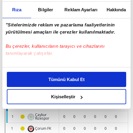
Saran'ın göreve gelmesinin ardından Trendyol
Rıza
Bilgiler
Reklam Ayarları
Hakkında
Süper Lig'de 7 müsabakaya çıkan Fenerbahçe, bu
karşılaşmalarda 6 galibiyet elde ederken,
"Sitelerimizde reklam ve pazarlama faaliyetlerinin
Samsunspor ile deplasmanda 0-0 berabere kaldı.
yürütülmesi amaçları ile çerezler kullanılmaktadır.
Bu çerezler, kullanıcıların tarayıcı ve cihazlarını
tanımlayarak çalışırlar.
Bu çerezlere izin vermeniz halinde sizlere özel
kişiselleştirilmiş reklamlar sunabilir, sayfalarımızda sizlere
Tümünü Kabul Et
daha iyi reklam deneyimi yaşatabiliriz. Bunu yaparken
amacımızın size daha iyi bir reklam deneyimi sunmak
olduğunu ve sizlere en iyi içerikleri sunabilmek adına
Kişiselleştir
elimizden gelen çabayı gösterdiğimizi ve bu noktada,
reklamların maliyetlerimizi karşılamak noktasında tek gelir
kalemimiz olduğunu sizlere hatırlatmak isteriz.
Her halükârda, kullanıcılar, bu çerezlere izin vermedikleri