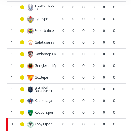
takdirde, kullanıcılara hedefli reklamlar
gösterilmeyecektir."
Sizlere daha iyi bir hizmet sunabilmek için İnternet
Sitemizde kendimize ve üçüncü kişilere ait çerezler
kullanılmaktadır. Bu çerezler vasıtasıyla çeşitli kişisel
verileriniz işlenmekte olup gerekli olan çerezler bilgi
toplumu hizmetlerinin sunulması amacıyla
kullanılmaktadır. Diğer çerezler, sitemizin daha işlevsel
kılınması ve kişiselleştirilmesi ve sizlere yönelik
reklam/pazarlama faaliyetlerinin yapılması, amaçlarıyla
sınırlı olarak açık rızanız dahilinde kullanılacaktır.
Çerezlere ilişkin tercihlerinizi aşağıda yer alan panel
vasıtasıyla belirleyebilirsiniz. Çerezlere ilişkin detaylı bilgi
için Ayarlar butonuna tıklayabilir,
Çerez Bilgilendirme
Metnimizi
ziyaret edebilirsiniz.