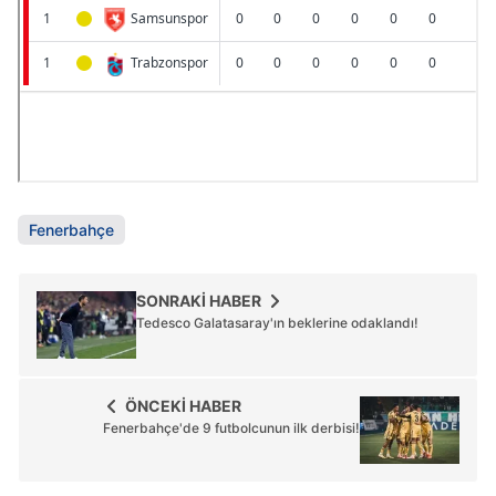
6698 sayılı Kişisel Verilerin Korunması Kanunu uyarınca
hazırlanmış Aydınlatma Metnimizi okumak ve sitemizde
ilgili mevzuata uygun olarak kullanılan çerezlerle ilgili bilgi
almak için lütfen
tıklayınız
.
Fenerbahçe
SONRAKİ HABER
Tedesco Galatasaray'ın beklerine odaklandı!
ÖNCEKİ HABER
Fenerbahçe'de 9 futbolcunun ilk derbisi!