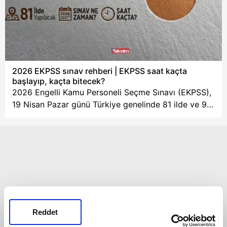
mülakat şartı
aşamalardan oluşan
aranmayacak.
sınavların ardından
Yerleştirmeler
toplam 1.453
tamamen 2024 KPSS
personelin başarılı
puan sıralamasına göre
olduğunu duyurdu.
yapılacak. İşte e-
2026 EKPSS sınav rehberi | EKPSS saat kaçta
Devlet Kariyer Kapısı
başlayıp, kaçta bitecek?
başvuru detayları ve
2026 Engelli Kamu Personeli Seçme Sınavı (EKPSS),
özel şartlar.
19 Nisan Pazar günü Türkiye genelinde 81 ilde ve 97
sınav merkezinde 115 bini aşkın adayın katılımıyla
yapılacak. ÖSYM’nin paylaştığı bilgilere göre sınavda
1438 bina ile 27 bin 26 salon kullanılacak. 14
Mayıs’ta ilan edilecek sonuçlar ise sınav tarihinden
itibaren dört yıl boyunca geçerliliğini koruyacak.
Reddet