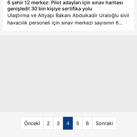
6 şehir 12 merkez: Pilot adayları için sınav haritası
6698 sayılı Kişisel Verilerin Korunması Kanunu uyarınca
detayları.
genişledi! 30 bin kişiye sertifika yolu
hazırlanmış Aydınlatma Metnimizi okumak ve sitemizde
Ulaştırma ve Altyapı Bakanı Abdulkadir Uraloğlu sivil
ilgili mevzuata uygun olarak kullanılan çerezlerle ilgili bilgi
havacılık personeli için sınav merkezi sayısının 6
almak için lütfen
tıklayınız
.
şehirde 12'ye çıkarıldığını duyurdu. Ankara ve
İstanbul'un yanı sıra İzmir, Antalya, Muğla ve
Nevşehir'de açılan yeni merkezlerle aylık sınav
kapasitesi 30 bine ulaştı. İşte pilot adaylarının işini
kolaylaştıracak yeni düzenlemenin detayları ve
pilotluk lisans sürecine dair merak edilenler.
Önceki
2
3
4
5
6
Sonraki