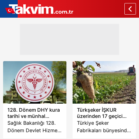
128. Dönem DHY kura
Türkşeker İŞKUR
tarihi ve münhal
üzerinden 17 geçici
kadrolar: Sağlık
işçi alacak! Kadro ve
Sağlık Bakanlığı 128.
Türkiye Şeker
Bakanlığı takvimi
şartlar belli oldu
Dönem Devlet Hizmeti
Fabrikaları bünyesinde
açıkladı!
Yükümlülüğü (DHY)
görevlendirilmek üzere