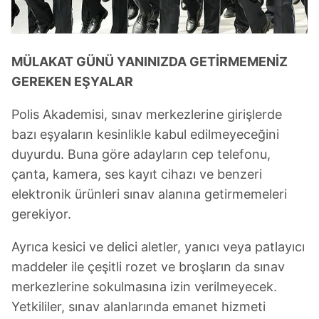
6698 sayılı Kişisel Verilerin Korunması Kanunu uyarınca
hazırlanmış Aydınlatma Metnimizi okumak ve sitemizde
MÜLAKAT GÜNÜ YANINIZDA GETİRMEMENİZ
ilgili mevzuata uygun olarak kullanılan çerezlerle ilgili bilgi
almak için lütfen
tıklayınız
.
GEREKEN EŞYALAR
Polis Akademisi, sınav merkezlerine girişlerde
bazı eşyaların kesinlikle kabul edilmeyeceğini
duyurdu. Buna göre adayların cep telefonu,
çanta, kamera, ses kayıt cihazı ve benzeri
elektronik ürünleri sınav alanına getirmemeleri
gerekiyor.
Ayrıca kesici ve delici aletler, yanıcı veya patlayıcı
maddeler ile çeşitli rozet ve broşların da sınav
merkezlerine sokulmasına izin verilmeyecek.
Yetkililer, sınav alanlarında emanet hizmeti