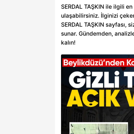
SERDAL TAŞKIN ile ilgili en
ulaşabilirsiniz. İlginizi çeke
SERDAL TAŞKIN sayfası, sizin
sunar. Gündemden, analizle
kalın!
nun mahremine
anet noktasında büyük
üzüne çıktı. İBB'nin