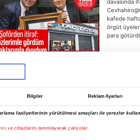
davasında i
Cevhahiroğlu
kafede hafta
örgüt üyeler
para götürdü
Bilgiler
Reklam Ayarları
5
6
7
8
9
10
rlama faaliyetlerinin yürütülmesi amaçları ile çerezler kullan
yıcı ve cihazlarını tanımlayarak çalışırlar.