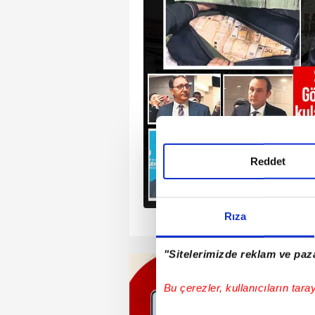
rını kullanan milyonlarca
gileri çalındı. Murat
aşkın ve Uğurhan
n ses kayıtlarında
gunu "APP zaten 16
p telefonuna indiği an
ştahla anlatıldı. DNS
ılımla seçim döneminde
Reddet
sızlığı yapıldığı ortaya
urhan Atma'ya 7 ihalede
n lira ödeme yaptığı
Rıza
1
2
3
4
bu ihalelerin casus
yırmak için mi yapıldığı
"Sitelerimizde reklam ve paza
Bu çerezler, kullanıcıların tara