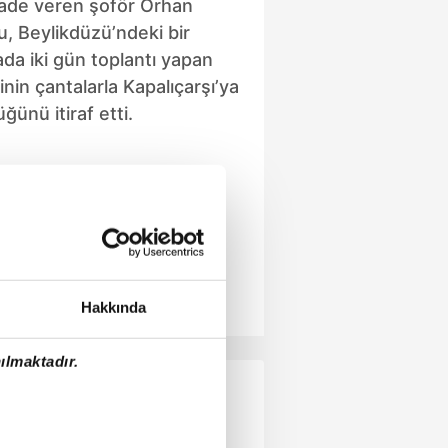
fade veren şoför Orhan
, Beylikdüzü’ndeki bir
da iki gün toplantı yapan
inin çantalarla Kapalıçarşı’ya
ğünü itiraf etti.
Hakkında
ılmaktadır.