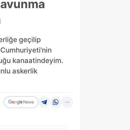
 Savunma
a
rliğe geçilip
 Cumhuriyeti’nin
duğu kanaatindeyim.
lu askerlik