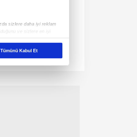
ızda sizlere daha iyi reklam
duğunu ve sizlere en iyi
liyetlerimizi karşılamak
Tümünü Kabul Et
ar gösterilmeyecektir."
çerezler kullanılmaktadır. Bu
u hizmetlerinin sunulması
i ve sizlere yönelik
nılacaktır.
kin detaylı bilgi için Ayarlar
ak ve sitemizde ilgili