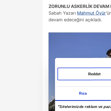
ZORUNLU ASKERLİK DEVAM 
Sabah Yazarı
Mahmut Övür
'ü
devam edeceğini açıkladı.
Reddet
Rıza
"Sitelerimizde reklam ve paza