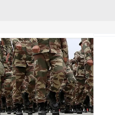
 çerezlerle ilgili bilgi almak için lütfen
tıklayınız
.