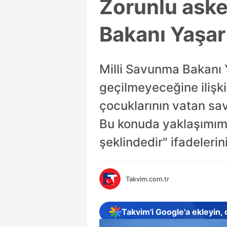
Zorunlu aske
Bakanı Yaşar
Milli Savunma Bakanı Y
geçilmeyeceğine ilişki
çocuklarının vatan s
Bu konuda yaklaşımımı
şeklindedir" ifadelerini
Takvim.com.tr
Takvim'i Google'a ekleyin,