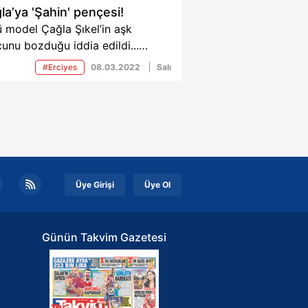
la’ya 'Şahin' pençesi!
 model Çağla Şıkel’in aşk
unu bozduğu iddia edildi...
ikodulara göre 43 yaşındaki
#Erciyes
08.03.2022
Salı
l, bir süredir turizmci Deniz
n ile samimiyeti ilerletti...
Üye Girişi
Üye Ol
Günün Takvim Gazetesi