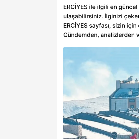
ERCİYES ile ilgili en güncel
ulaşabilirsiniz. İlginizi çeke
ERCİYES sayfası, sizin için 
Gündemden, analizlerden vey
 üstü peri
rası Listesi’nde
’da yerin altı ayrı,