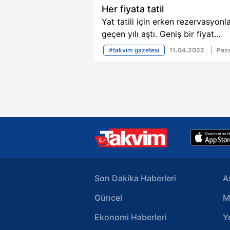
Her fiyata tatil
Yat tatili için erken rezervasyonl
geçen yılı aştı. Geniş bir fiyat
yelpazesi ortaya çıktı. Kişi başı 1
#takvim gazetesi
11.04.2022
Paza
hafta tatilin 3 bin liradan başladı
belirtildi, İşte sizler için derlediğ
11 Nisan tarihli TAKVİM gazetesi
ekonomi haberleri...
Son Dakika Haberleri
A
Güncel
M
Ekonomi Haberleri
Y