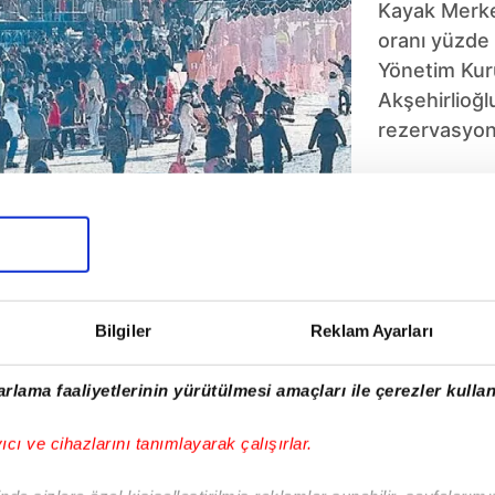
Kayak Merkez
oranı yüzde 
Yönetim Kur
Akşehirlioğlu
rezervasyonl
5
6
7
8
9
10
Bilgiler
Reklam Ayarları
rlama faaliyetlerinin yürütülmesi amaçları ile çerezler kullan
yıcı ve cihazlarını tanımlayarak çalışırlar.