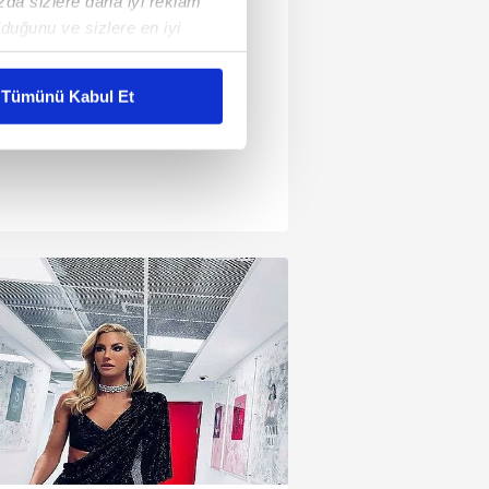
ızda sizlere daha iyi reklam
duğunu ve sizlere en iyi
liyetlerimizi karşılamak
Tümünü Kabul Et
ar gösterilmeyecektir."
çerezler kullanılmaktadır. Bu
u hizmetlerinin sunulması
i ve sizlere yönelik
nılacaktır.
kin detaylı bilgi için Ayarlar
ak ve sitemizde ilgili