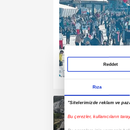
 Peribacaları ve doğal
 kaplı vadileri, tarihi
ehirleriyle turistlerin
den...
Reddet
1
2
3
4
Rıza
"Sitelerimizde reklam ve paza
Bu çerezler, kullanıcıların tara