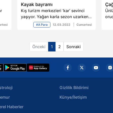
Kayak bayramı
Çağ
ar
Kış turizm merkezleri ‘kar’ sevinci
Ünlü
yaşıyor. Yağan karla sezon uzarken,
oruc
turizmciler vatandaşa Ramazan
Ded
rtesi
#A Para
12.03.2022
Cumartesi
ğı
Bayramı’nda kayak yaptırmayı
Şıke
imiz
planlıyor...
Şahi
Önceki
1
2
Sonraki
stroloji
Gizlilik Bildirimi
emur
Künye/İletişim
erel Haberler