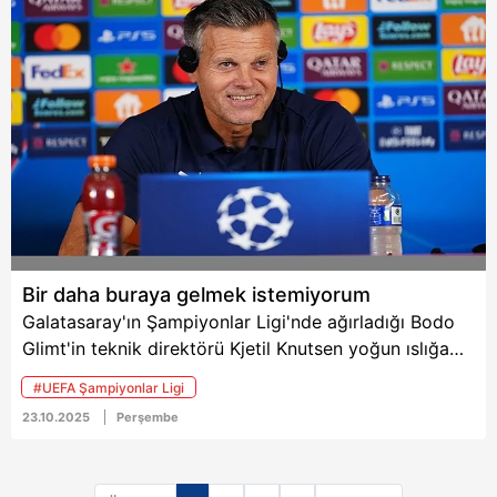
Metnimizi
ziyaret edebilirsiniz.
6698 sayılı Kişisel Verilerin Korunması Kanunu uyarınca
hazırlanmış Aydınlatma Metnimizi okumak ve sitemizde
ilgili mevzuata uygun olarak kullanılan çerezlerle ilgili bilgi
almak için lütfen
tıklayınız
.
Bir daha buraya gelmek istemiyorum
Galatasaray'ın Şampiyonlar Ligi'nde ağırladığı Bodo
Glimt'in teknik direktörü Kjetil Knutsen yoğun ıslığa
önlem olarak maça kulak tıkacıyla çıktı.
#UEFA Şampiyonlar Ligi
23.10.2025
Perşembe