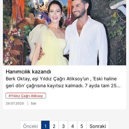
Metnimizi
ziyaret edebilirsiniz.
6698 sayılı Kişisel Verilerin Korunması Kanunu uyarınca
hazırlanmış Aydınlatma Metnimizi okumak ve sitemizde
ilgili mevzuata uygun olarak kullanılan çerezlerle ilgili bilgi
almak için lütfen
tıklayınız
.
Hanımcılık kazandı
Berk Oktay, eşi Yıldız Çağrı Atiksoy’un , ‘Eski haline
geri dön’ çağrısına kayıtsız kalmadı. 7 ayda tam 25
kilo verdi.
#Yıldız Çağrı Atiksoy
29.07.2025
Salı
Önceki
1
2
3
4
5
Sonraki