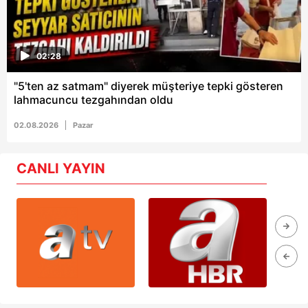
02:28
"5'ten az satmam" diyerek müşteriye tepki gösteren
lahmacuncu tezgahından oldu
02.08.2026
Pazar
CANLI YAYIN