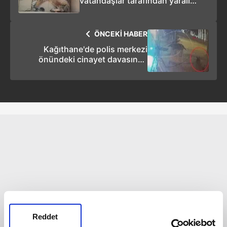
vatandaşlar tarafından yaralı
halde bulunan çakal, tedavi altına
alındı
ÖNCEKİ HABER
Kağıthane'de polis merkezi
önündeki cinayet davasında
'Anucurlar'ın firari lideri Sinan
Anucur'a müebbet hapis cezası
Reddet