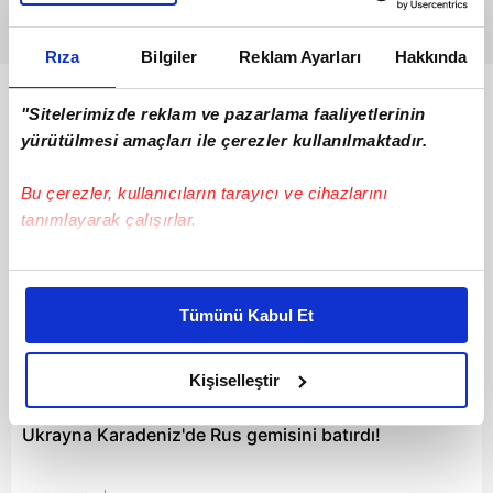
Rıza
Bilgiler
Reklam Ayarları
Hakkında
Bunlar da Var
"Sitelerimizde reklam ve pazarlama faaliyetlerinin
yürütülmesi amaçları ile çerezler kullanılmaktadır.
Bu çerezler, kullanıcıların tarayıcı ve cihazlarını
tanımlayarak çalışırlar.
Bu çerezlere izin vermeniz halinde sizlere özel
kişiselleştirilmiş reklamlar sunabilir, sayfalarımızda sizlere
Tümünü Kabul Et
daha iyi reklam deneyimi yaşatabiliriz. Bunu yaparken
amacımızın size daha iyi bir reklam deneyimi sunmak
olduğunu ve sizlere en iyi içerikleri sunabilmek adına
Kişiselleştir
00:36
elimizden gelen çabayı gösterdiğimizi ve bu noktada,
reklamların maliyetlerimizi karşılamak noktasında tek gelir
Ukrayna Karadeniz'de Rus gemisini batırdı!
kalemimiz olduğunu sizlere hatırlatmak isteriz.