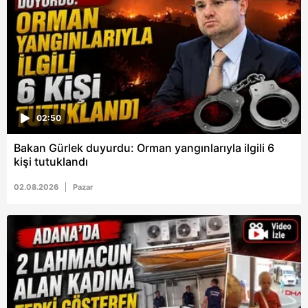
6698 sayılı Kişisel Verilerin Korunması Kanunu uyarınca
hazırlanmış Aydınlatma Metnimizi okumak ve sitemizde
ilgili mevzuata uygun olarak kullanılan çerezlerle ilgili bilgi
almak için lütfen
tıklayınız
.
02:50
Bakan Gürlek duyurdu: Orman yangınlarıyla ilgili 6
kişi tutuklandı
02.08.2026
Pazar