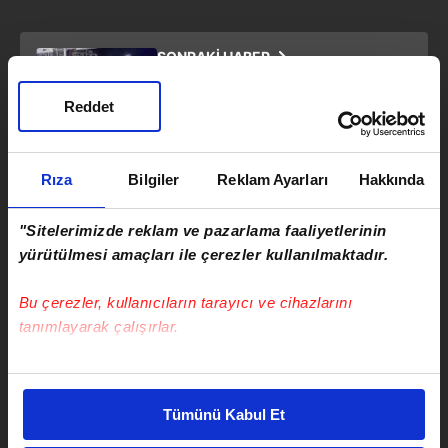
SONRAKİ HABER
Kavşakta feci çarpışma:
Otomobille çarpışan araç yan
Reddet
yattı
ÖNCEKİ HABER
Rıza
Bilgiler
Reklam Ayarları
Hakkında
Başkan Erdoğan ve Nijer
Cumhurbaşkanı Tchiani ortak
"Sitelerimizde reklam ve pazarlama faaliyetlerinin
basın toplantısında konuştu
yürütülmesi amaçları ile çerezler kullanılmaktadır.
Bu çerezler, kullanıcıların tarayıcı ve cihazlarını
tanımlayarak çalışırlar.
Serkan Cortaoğlu
Bu çerezlere izin vermeniz halinde sizlere özel
kişiselleştirilmiş reklamlar sunabilir, sayfalarımızda sizlere
Takvim.com.tr
Haber
Tümünü Kabul Et
daha iyi reklam deneyimi yaşatabiliriz. Bunu yaparken
amacımızın size daha iyi bir reklam deneyimi sunmak