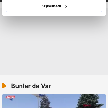
olduğunu ve sizlere en iyi içerikleri sunabilmek adına
Kişiselleştir
elimizden gelen çabayı gösterdiğimizi ve bu noktada,
reklamların maliyetlerimizi karşılamak noktasında tek gelir
kalemimiz olduğunu sizlere hatırlatmak isteriz.
Her halükârda, kullanıcılar, bu çerezlere izin vermedikleri
takdirde, kullanıcılara hedefli reklamlar
gösterilmeyecektir."
Sizlere daha iyi bir hizmet sunabilmek için İnternet
Sitemizde kendimize ve üçüncü kişilere ait çerezler
kullanılmaktadır. Bu çerezler vasıtasıyla çeşitli kişisel
verileriniz işlenmekte olup gerekli olan çerezler bilgi
toplumu hizmetlerinin sunulması amacıyla
Bunlar da Var
kullanılmaktadır. Diğer çerezler, sitemizin daha işlevsel
kılınması ve kişiselleştirilmesi ve sizlere yönelik
reklam/pazarlama faaliyetlerinin yapılması, amaçlarıyla
sınırlı olarak açık rızanız dahilinde kullanılacaktır.