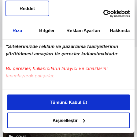
Reddet
Rıza
Bilgiler
Reklam Ayarları
Hakkında
"Sitelerimizde reklam ve pazarlama faaliyetlerinin
yürütülmesi amaçları ile çerezler kullanılmaktadır.
Bunlar da Var
Bu çerezler, kullanıcıların tarayıcı ve cihazlarını
tanımlayarak çalışırlar.
Bu çerezlere izin vermeniz halinde sizlere özel
kişiselleştirilmiş reklamlar sunabilir, sayfalarımızda sizlere
Tümünü Kabul Et
daha iyi reklam deneyimi yaşatabiliriz. Bunu yaparken
amacımızın size daha iyi bir reklam deneyimi sunmak
olduğunu ve sizlere en iyi içerikleri sunabilmek adına
Kişiselleştir
elimizden gelen çabayı gösterdiğimizi ve bu noktada,
reklamların maliyetlerimizi karşılamak noktasında tek gelir
02:41