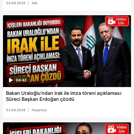
04.08.2026
Salı
Metnimizi
ziyaret edebilirsiniz.
6698 sayılı Kişisel Verilerin Korunması Kanunu uyarınca
hazırlanmış Aydınlatma Metnimizi okumak ve sitemizde
ilgili mevzuata uygun olarak kullanılan çerezlerle ilgili bilgi
almak için lütfen
tıklayınız
.
04:42
Bakan Uraloğlu’ndan Irak ile imza töreni açıklaması:
Süreci Başkan Erdoğan çözdü
03.08.2026
Pazartesi