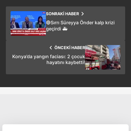
SONRAKİ HABER
🔴Sırrı Süreyya Önder kalp krizi
geçirdi 🚑
ÖNCEKİ HABER
Konya’da yangın faciası: 2 çocuk
hayatını kaybetti!