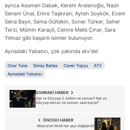
ayrıca Asuman Dabak, Kerem Arslanoğlu, Nazlı
6698 sayılı Kişisel Verilerin Korunması Kanunu uyarınca
Senem Ünal, Emre Taşkıran, Ayten Soykök, Ecem
hazırlanmış Aydınlatma Metnimizi okumak ve sitemizde
Sena Bayır, Sema Gültekin, Soner Türker, Seher
ilgili mevzuata uygun olarak kullanılan çerezlerle ilgili bilgi
almak için lütfen
tıklayınız
.
Terzi, Mümin Karaçil, Cemre Melis Çınar, Sara
Yılmaz gibi başarılı isimler bulunuyor.
Aynadaki Yabancı, çok yakında atv'de!
Onur Tuna
Simay Barlas
Caner Topçu
ATV
Aynadaki Yabancı
SONRAKİ HABER
Aşk ve Gözyaşı 2. bölüm ne zaman? Aşk ve
Gözyaşı tekrarı ne zaman, saat kaçta?
ÖNCEKİ HABER
Meyra’nın itirafı her şeyi değiştirdi!