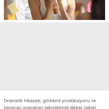
Dramatik hikayesi, görkemli prodüksiyonu ve
heyecan uyandıran sahneleriyle dikkat çeken