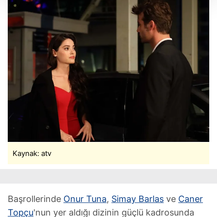
Her halükârda, kullanıcılar, bu çerezlere izin vermedikleri
takdirde, kullanıcılara hedefli reklamlar
gösterilmeyecektir."
Sizlere daha iyi bir hizmet sunabilmek için İnternet
Sitemizde kendimize ve üçüncü kişilere ait çerezler
kullanılmaktadır. Bu çerezler vasıtasıyla çeşitli kişisel
verileriniz işlenmekte olup gerekli olan çerezler bilgi
toplumu hizmetlerinin sunulması amacıyla
kullanılmaktadır. Diğer çerezler, sitemizin daha işlevsel
kılınması ve kişiselleştirilmesi ve sizlere yönelik
reklam/pazarlama faaliyetlerinin yapılması, amaçlarıyla
sınırlı olarak açık rızanız dahilinde kullanılacaktır.
Kaynak: atv
Çerezlere ilişkin tercihlerinizi aşağıda yer alan panel
vasıtasıyla belirleyebilirsiniz. Çerezlere ilişkin detaylı bilgi
için Ayarlar butonuna tıklayabilir,
Çerez Bilgilendirme
Başrollerinde
Onur Tuna
,
Simay Barlas
ve
Caner
Metnimizi
ziyaret edebilirsiniz.
Topçu
'nun yer aldığı dizinin güçlü kadrosunda