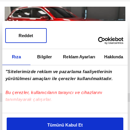
Reddet
Rıza
Bilgiler
Reklam Ayarları
Hakkında
"Sitelerimizde reklam ve pazarlama faaliyetlerinin
yürütülmesi amaçları ile çerezler kullanılmaktadır.
T10X 4More:
Bu çerezler, kullanıcıların tarayıcı ve cihazlarını
tanımlayarak çalışırlar.
700 bin TL kredi
Bu çerezlere izin vermeniz halinde sizlere özel
12 ay vade – %0 faiz
kişiselleştirilmiş reklamlar sunabilir, sayfalarımızda sizlere
Tümünü Kabul Et
Aylık taksit: 58.334 TL
daha iyi reklam deneyimi yaşatabiliriz. Bunu yaparken