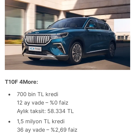
T10F 4More:
700 bin TL kredi
12 ay vade – %0 faiz
Aylık taksit: 58.334 TL
1,5 milyon TL kredi
36 ay vade – %2,69 faiz