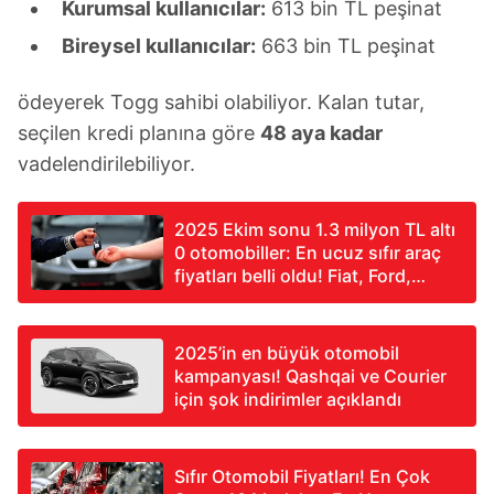
Kurumsal kullanıcılar:
613 bin TL peşinat
Bireysel kullanıcılar:
663 bin TL peşinat
ödeyerek Togg sahibi olabiliyor. Kalan tutar,
seçilen kredi planına göre
48 aya kadar
vadelendirilebiliyor.
2025 Ekim sonu 1.3 milyon TL altı
0 otomobiller: En ucuz sıfır araç
fiyatları belli oldu! Fiat, Ford,
Renault, Toyota, Opel...
2025’in en büyük otomobil
kampanyası! Qashqai ve Courier
için şok indirimler açıklandı
Sıfır Otomobil Fiyatları! En Çok