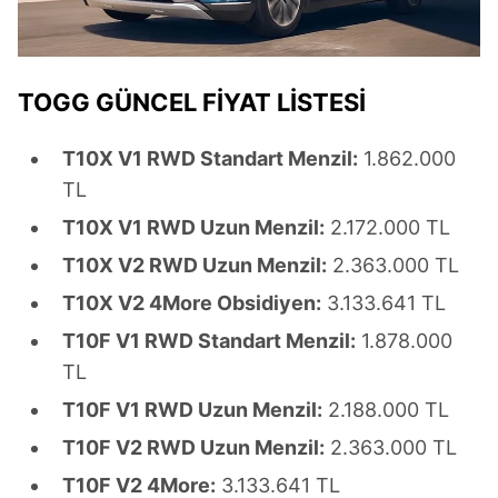
Çerezlere ilişkin tercihlerinizi aşağıda yer alan panel
vasıtasıyla belirleyebilirsiniz. Çerezlere ilişkin detaylı bilgi
TOGG GÜNCEL FİYAT LİSTESİ
için Ayarlar butonuna tıklayabilir,
Çerez Bilgilendirme
Metnimizi
ziyaret edebilirsiniz.
T10X V1 RWD Standart Menzil:
1.862.000
6698 sayılı Kişisel Verilerin Korunması Kanunu uyarınca
TL
hazırlanmış Aydınlatma Metnimizi okumak ve sitemizde
T10X V1 RWD Uzun Menzil:
2.172.000 TL
ilgili mevzuata uygun olarak kullanılan çerezlerle ilgili bilgi
T10X V2 RWD Uzun Menzil:
2.363.000 TL
almak için lütfen
tıklayınız
.
T10X V2 4More Obsidiyen:
3.133.641 TL
T10F V1 RWD Standart Menzil:
1.878.000
TL
T10F V1 RWD Uzun Menzil:
2.188.000 TL
T10F V2 RWD Uzun Menzil:
2.363.000 TL
T10F V2 4More:
3.133.641 TL