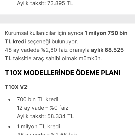
Aylık taksit: 73.895 TL
Kurumsal kullanıcılar için ayrıca
1 milyon 750 bin
TL kredi
seçeneği bulunuyor.
48 ay vadede %2,80 faiz oranıyla
aylık 68.525
TL
taksitle araç sahibi olmak mümkün.
T10X MODELLERİNDE ÖDEME PLANI
T10X V2:
700 bin TL kredi
12 ay vade – %0 faiz
Aylık taksit: 58.334 TL
1 milyon TL kredi
48 ay vade – %2,68 faiz