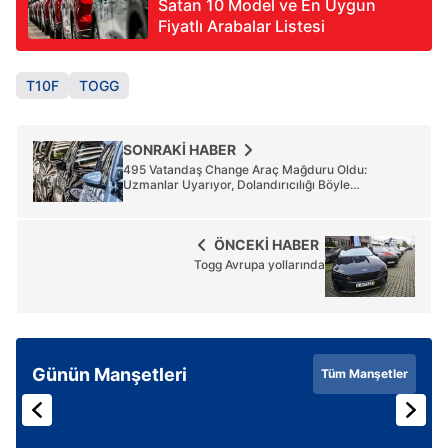
Satan 10 Model ve En Uygun
Fiyatlı Arabalar Listesi
T10F
TOGG
SONRAKİ HABER
495 Vatandaş Change Araç Mağduru Oldu:
Uzmanlar Uyarıyor, Dolandırıcılığı Böyle
Anlayabilirsiniz
ÖNCEKİ HABER
Togg Avrupa yollarında
Günün Manşetleri
Tüm Manşetler