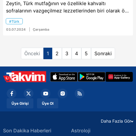
Zeytin, Türk mutfağının ve özellikle kahvaltı
sofralarının vazgeçilmez lezzetlerinden biri olarak ön
plana çıkıyor. Ancak, kaliteli ve lezzetli zeytini
#Türk
seçmek her zaman kolay olmayabiliyor. Piyasada
03.07.2024
Çarşamba
birçok satıcı, zeytinlerin daha çekici görünmesi için
çeşitli hilelere başvuruyor ve bu durum tüketicilerin
organik ve doğal zeytin bulmasını zorlaştırıyor.
Önceki
1
2
3
4
5
Sonraki
Üye Girişi
Üye Ol
Daha Fazla Gör
Son Dakika Haberleri
Astroloji