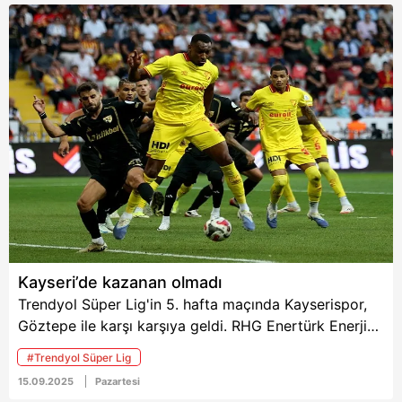
Gençlerbirliği-Eyüpspor
Fırtına'da sakat ve
ve Antalyaspor-
cezalı oyuncular
Kayserispor
nedeniyle eksikler
mücadeleleri
dikkat çekiyor.
futbolseverleri bekliyor.
Kayseri’de kazanan olmadı
Trendyol Süper Lig'in 5. hafta maçında Kayserispor,
Göztepe ile karşı karşıya geldi. RHG Enertürk Enerji
Stadyumu'ndaki mücadele 1-1 eşitlikle tamamlandı.
#Trendyol Süper Lig
15.09.2025
Pazartesi