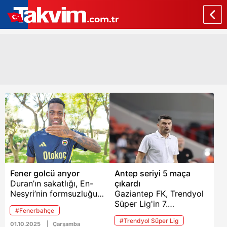
Fener golcü arıyor
Antep seriyi 5 maça
Duran’ın sakatlığı, En-
çıkardı
Nesyri’nin formsuzluğu
Gaziantep FK, Trendyol
sonrası Başkan Saran’ın
Süper Lig'in 7.
#Fenerbahçe
Devin Özek’le zirve
haftasında evinde
#Trendyol Süper Lig
yaptığı ve Suudi
Samsunspor ile 2-2
01.10.2025
Çarşamba