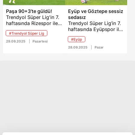
Paşa 90+3’te güldü!
Eyüp ve Göztepe sessiz
Trendyol Süper Lig'in 7.
sedasız
haftasında Rizespor ile
Trendyol Süper Lig’in 7.
Kasımpaşa karşı karşıya
haftasında Eyüpspor ile
#Trendyol Süper Lig
geldi. Didi
Göztepe maçı golsüz
#Eyüp
Stadyumu'nda oynanan
beraberlikle bitti...
29.09.2025
Pazartesi
mücadeleyi Kasımpaşa
28.09.2025
Pazar
2-1'lik skorla kazandı.