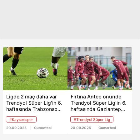
Ligde 2 maç daha var
Fırtına Antep önünde
Trendyol Süper Lig'in 6.
Trendyol Süper Lig'in 6.
haftasında Trabzonspor-
haftasında Gaziantep
Gaziantep FK maçının
FK'yı konuk edecek
#Kayserispor
#Trendyol Süper Lig
yanı sıra bugün iki
Trabzonspor, iki maçlık
karşılaşma daha
galibiyet hasretine son
20.09.2025
Cumartesi
20.09.2025
Cumartesi
oynanacak;
vermek istiyor.