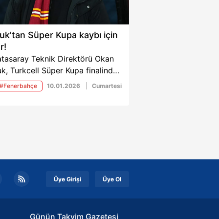
uk'tan Süper Kupa kaybı için
r!
atasaray Teknik Direktörü Okan
k, Turkcell Süper Kupa finalinde
rbahçe’ye 2-0 kaybettikleri
#Fenerbahçe
10.01.2026
Cumartesi
şılaşmanın ardından dikkat çeken
lamalarda bulundu. Buruk, kupayı
 edecek bir oyun ortaya
madıklarını dile getirdi.
Üye Girişi
Üye Ol
Günün Takvim Gazetesi