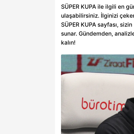
SÜPER KUPA ile ilgili en gü
ulaşabilirsiniz. İlginizi çeke
SÜPER KUPA sayfası, sizin iç
sunar. Gündemden, analizle
kalın!
 Tedesco
ınında
pası finalinde