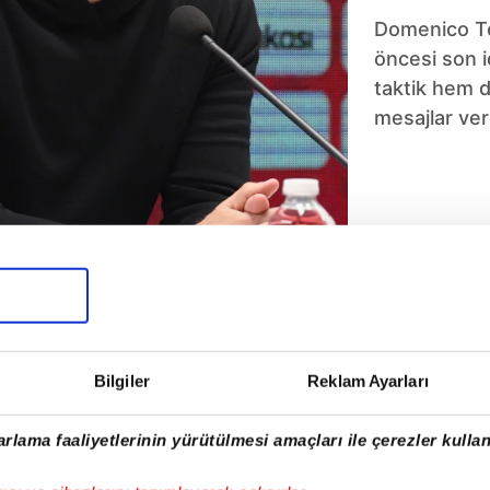
Domenico Te
öncesi son 
taktik hem d
mesajlar ver
5
6
7
8
9
10
Bilgiler
Reklam Ayarları
rlama faaliyetlerinin yürütülmesi amaçları ile çerezler kullan