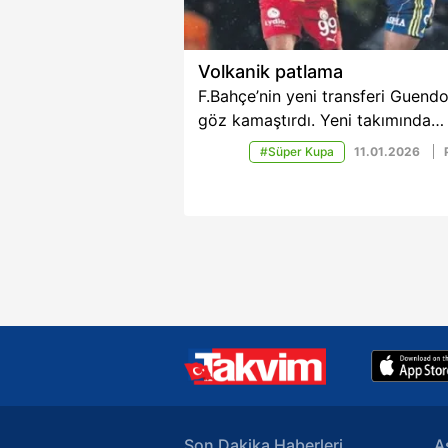
Volkanik patlama
F.Bahçe’nin yeni transferi Guend
göz kamaştırdı. Yeni takımında
kariyerine golle başlayan Fransız
#Süper Kupa
11.01.2026
oyuncu Süper Kupa’nın
kazanılmasında başrol oynarken
performansıyla futbol resitali su
Son Dakika Haberleri
A