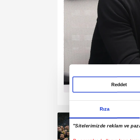
alatasaray’ı 2-0
upaya uzanması,
niş yankı uyandırdı.
sı, İstanbul’daki dev
tif hem de teknik
ına aldı.
Reddet
1
2
3
4
Rıza
"Sitelerimizde reklam ve paza