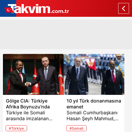
Gölge CIA: Türkiye
10 yıl Türk donanmasına
Afrika Boynuzu'nda
emanet
Türkiye ile Somali
Somali Cumhurbaşkanı
arasında imzalanan
Hasan Şeyh Mahmud,
savunma anlaşması
Türkiye ile Somali
#Türkiye
#Somali
dünya gündemine
arasında imzalanan