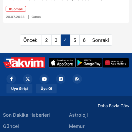
girdiğimiz gibi şehir
Koridoru Anlaşması'ndan çekilen Rusya’nın BM’ye
eşkıyalarının tepesine
#Somali
herhangi bir tahıl yardımı önerisinde bulunmadığını
biniyoruz, bineceğiz"
28.07.2023
Cuma
belirtti.
ifadelerini kullandı.
Önceki
2
3
4
5
6
Sonraki
Üye Girişi
Üye Ol
Daha Fazla Gör
Son Dakika Haberleri
Astroloji
Güncel
Memur