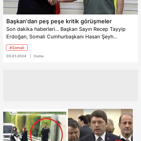
Başkan'dan peş peşe kritik görüşmeler
Son dakika haberleri... Başkan Sayın Recep Tayyip
Erdoğan, Somali Cumhurbaşkanı Hasan Şeyh
Mahmud ile bir telefon görüşmesi gerçekleştirdi.
#Somali
Görüşmede, Türkiye-Somali ilişkileri, terörle
05.01.2024
Cuma
mücadele, küresel ve bölgesel meseleler ele alındı.
Öte yandan Başkan Erdoğan, Ukrayna
Cumhurbaşkanı Volodimir Zelenskiy ile görüştü.
Görüşmede Ukrayna-Rusya savaşı başta olmak üzere
bölgesel ve küresel konular ele alındı.