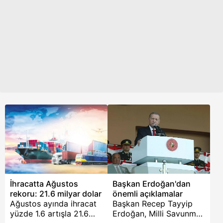
getirilecek 1 milyon
tonluk tahıl, Türkiye’de
un haline dönüştürülerek
en yoksul Afrika
ülkelerine gönderilecek.
İhracatta Ağustos
Başkan Erdoğan'dan
rekoru: 21.6 milyar dolar
önemli açıklamalar
Ağustos ayında ihracat
Başkan Recep Tayyip
yüzde 1.6 artışla 21.6
Erdoğan, Milli Savunma