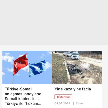
haydutluğu, yasa dışı
balıkçılık, her türlü
kaçakçılık ve diğer
tehditlere karşı yardım
talep ettiği ifade
edilmişti.
Türkiye-Somali
Yine kaza yine facia
anlaşması onaylandı
#İstanbul
Somali kabinesinin,
Türkiye ile "hüküm
08.03.2024
Cuma