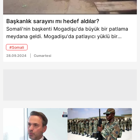
sırasında Oruç Reis hem
doğal gaz hem de
petrol için veri
Başkanlık sarayını mı hedef aldılar?
toplayacak. Ayrıca
Somali'nin başkenti Mogadişu'da büyük bir patlama
Bakan Bayraktar, TPAO
ile Somali petrol idaresi
meydana geldi. Mogadişu'da patlayıcı yüklü bir
arasındaki yeni
aracın, başkanlık sarayı yakınındaki restorana çarptığı
anlaşmayla Somali kara
#Somali
bildirildi.
alanlarında da petrol ve
28.09.2024
Cumartesi
gaz aramaları
yapılacağını açıkladı.