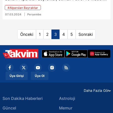
Kaynakları Bakanı Abdirizak Omar Mohamed ile petrol
#Alparslan Bayraktar
ve doğal gaz alanında işbirliğini geliştirmek üzere
07.03.2024
Perşembe
hükümetlerarası anlaşma ve mutabakat zaptı
imzaladıklarını bildirdi.
Önceki
1
2
3
4
5
Sonraki
Üye Girişi
Üye Ol
Daha Fazla Gör
Son Dakika Haberleri
Astroloji
Güncel
Memur