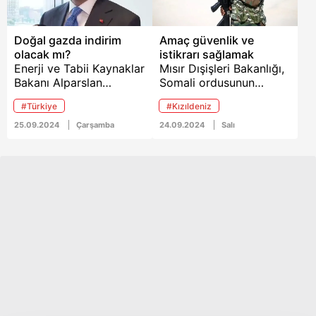
Doğal gazda indirim
Amaç güvenlik ve
olacak mı?
istikrarı sağlamak
Enerji ve Tabii Kaynaklar
Mısır Dışişleri Bakanlığı,
Bakanı Alparslan
Somali ordusunun
Bayraktar, A Haber'e
"desteklenmesi ve
#Türkiye
#Kızıldeniz
konuştu. Türkiye'nin
yeteneklerinin
yenilenebilir enerjide
geliştirilmesi" amacıyla
25.09.2024
Çarşamba
24.09.2024
Salı
potansiyelinin yüksek
Mogadişu yönetimine
olduğunu belirten
askeri yardımda
Bayraktar, Oruç Reis'in
bulunduğunu duyurdu.
ekimde Somali'ye
göreve gideceğini ifade
etti. Mevcuttaki doğal
gaz faturalarının %60'ını
üstlendiklerini söyleyen
Bakan Bayraktar, "Kış
mevsiminde de benzer
doğal gaz indirim süreci
olacak" şeklinde
konuştu.