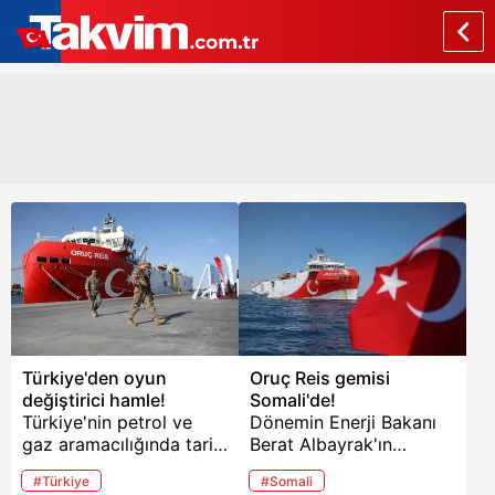
Türkiye'den oyun
Oruç Reis gemisi
değiştirici hamle!
Somali'de!
Türkiye'nin petrol ve
Dönemin Enerji Bakanı
gaz aramacılığında tarihi
Berat Albayrak'ın
bir adım atıldı. Oruç
başlattığı enerji
#Türkiye
#Somali
Reis, Mavi Vatan'dan
hamlesinin ardından