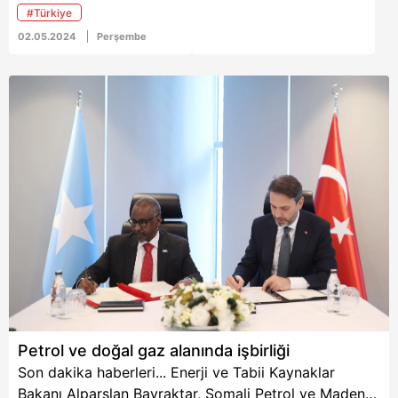
giymiş suçluların ve
#Türkiye
sanıkların her iki ülkeye
iade edilmesini"
02.05.2024
Perşembe
kapsayan adalet
anlaşmasını onayladığı
bildirildi.
Petrol ve doğal gaz alanında işbirliği
Son dakika haberleri... Enerji ve Tabii Kaynaklar
Bakanı Alparslan Bayraktar, Somali Petrol ve Maden