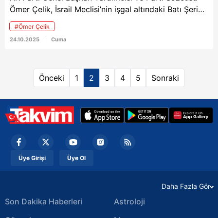
vurguladı.
Ömer Çelik, İsrail Meclisi’nin işgal altındaki Batı Şeria
topraklarını ilhak etmeye yönelik kararına tepki
#Ömer Çelik
gösterdi. Sosyal medya hesabından yaptığı
24.10.2025
Cuma
açıklamada Çelik, söz konusu adımı “hukuksuz bir
saldırganlık” ve “soykırım siyasetinin yeni bir aşaması”
olarak niteledi.
Önceki
1
2
3
4
5
Sonraki
Üye Girişi
Üye Ol
Daha Fazla Gör
Son Dakika Haberleri
Astroloji