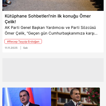
kullandı.
Kütüphane Sohbetleri'nin ilk konuğu Ömer
Çelik!
AK Parti Genel Başkan Yardımcısı ve Parti Sözcüsü
Ömer Çelik, "Geçen gün Cumhurbaşkanımıza karşı
kullandıkları ifadelerin altyazısını biliyoruz. Bu ülkeyi
#Recep Tayyip Erdoğan
geleceğe taşıyacak liderliği çalmak istiyorlar. Bu
11.11.2025
Salı
ülkenin demokrasisini çalmak istiyorlar. Bu ülkenin
kazanımlarını çalmak istiyorlar. Bu ülkede hukuk
devletini çalmak istiyorlar. Müsaade etmeyeceğiz."
ifadelerini kullandı.