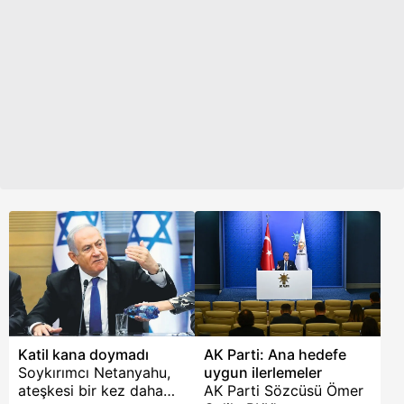
kınadı.
ardından AK Parti
Sözcüsü Ömer Çelik,
sosyal medya
hesabından paylaşım
yaparak “Yüce Meclis’e
yapılan saygısızlığı en
güçlü şekilde kınıyoruz.”
ifadeleriyle muhalefete
tepki gösterdi.
Katil kana doymadı
AK Parti: Ana hedefe
Soykırımcı Netanyahu,
uygun ilerlemeler
ateşkesi bir kez daha
AK Parti Sözcüsü Ömer