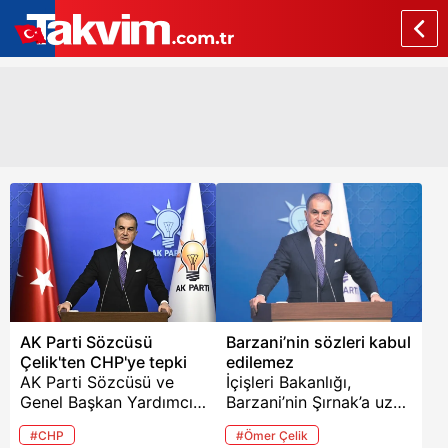
AK Parti Sözcüsü
Barzani’nin sözleri kabul
Çelik'ten CHP'ye tepki
edilemez
AK Parti Sözcüsü ve
İçişleri Bakanlığı,
Genel Başkan Yardımcısı
Barzani’nin Şırnak’a uzun
Ömer Çelik, CHP'li
namlulu silahlı korumalar
#CHP
#Ömer Çelik
milletvekilinin Leyla
eşliğinde gelmesiyle