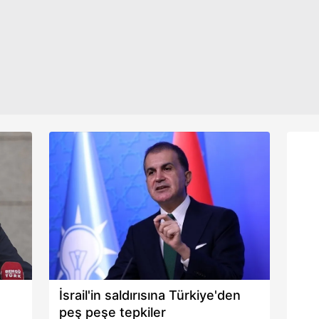
Cumhurbaşkanımızı sürekli yabancı
siyasetçileri esas alarak hedef
aşağıda yer alan panel vasıtasıyla belirleyebilirsiniz. Çerezlere iliş
almaları ibretlik bir durumdur. Bunlar
lgilendirme Metnimizi
ziyaret edebilirsiniz.
“Siyasi misyoner” gibi hareket
arak
ediyorlar. Hiçbir milli hassasiyet
Korunması Kanunu uyarınca hazırlanmış Aydınlatma Metnimizi okum
ölçüsüne ve gerçeklere saygı
 çerezlerle ilgili bilgi almak için lütfen
tıklayınız
.
göstermiyorlar." ifadelerini kullandı.
."
dır"
İsrail'in saldırısına Türkiye'den
peş peşe tepkiler