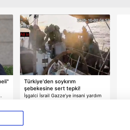
eli"
Türkiye'den soykırım
şebekesine sert tepki!
İşgalci İsrail Gazze’ye insani yardım
ulaştırmak için yola çıkan Küresel
rtesi
Sumud Filosuna saldırdı. İsrail’in
#Türkiye
02.10.2025
Perşembe
uluslararası hukuku hiçe sayan
 ve
barbar müdahalesi, Türkiye'den sert