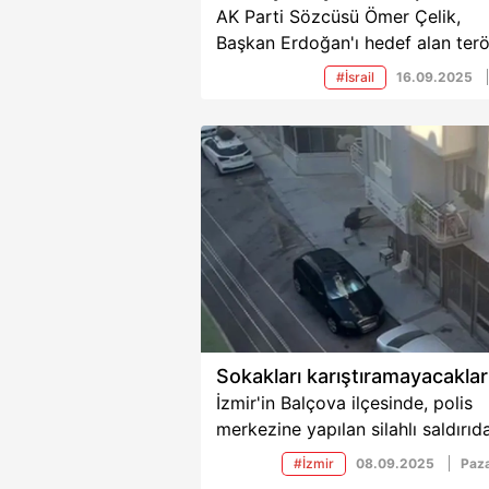
AK Parti Sözcüsü Ömer Çelik,
Başkan Erdoğan'ı hedef alan terö
devletinin başkanı Netanyahu'ya 
#İsrail
16.09.2025
tepki göstererek, "Soykırım
şebekesinin başkanı Netanyahu’
sayın Cumhurbaşkanımızı hedef 
sözleri yok hükmündedir." dedi.
Sokakları karıştıramayacaklar
İzmir'in Balçova ilçesinde, polis
merkezine yapılan silahlı saldırıd
polis şehit oldu. 16 yaşındaki
#İzmir
08.09.2025
Paza
saldırganın örgüt bağlantısı olup