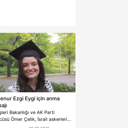
enur Ezgi Eygi için anma
ajı
şleri Bakanlığı ve AK Parti
üsü Ömer Çelik, İsrail askerleri
fından hedef alınarak hayatını