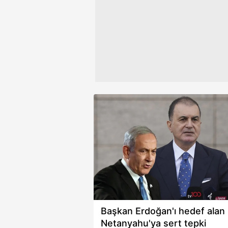
bazı muhalefet partileri adına
konuşanların siyasi misyoner gibi
Çerezlere ilişkin tercihlerinizi 
davranarak Cumhurbaşkanımız
butonuna tıklayabilir,
Çerez Bi
aleyhine biri bir söz söylese onu
esas alıp siyasi uydu gibi davran
6698 sayılı Kişisel Verilerin 
çarpık bir yaklaşım üretmeye
mevzuata uygun olarak kullanılan
çalışmaları... Sizin bir milli
gözlüğünüz, milli filtreniz yok mu
dedi. Özgür Özel'e de yüklenen
Çelik, "Filistin bizim milli davamız
ifadelerini kullandı.
Başkan Erdoğan'ı hedef alan
Netanyahu'ya sert tepki