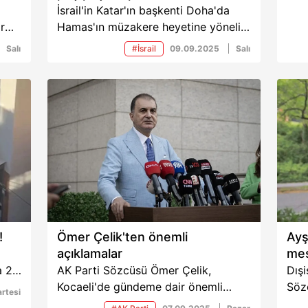
İsrail'in Katar'ın başkenti Doha'da
r
Hamas'ın müzakere heyetine yönelik
sert
düzenlediği saldırılarla ilgili
Salı
#İsrail
09.09.2025
Salı
Türkiye'den tepkiler peş peşe geldi.
nun
AK Parti Sözcüsü Ömer Çelik,
alan
saldırıyı "Barbarca bir terör eylemi"
olarak nitelendirirken, Dışişleri
Bakanlığı, İsrail'in Katar'ın başkenti
Doha'da Hamas müzakere heyetine
yönelik saldırısının lanetlendiğini
bildirdi.
!
Ömer Çelik'ten önemli
Ayş
açıklamalar
mes
a 2
AK Parti Sözcüsü Ömer Çelik,
Dışi
Kocaeli'de gündeme dair önemli
Sözc
rtesi
açıklamalarda bulundu. Terörsüz
tara