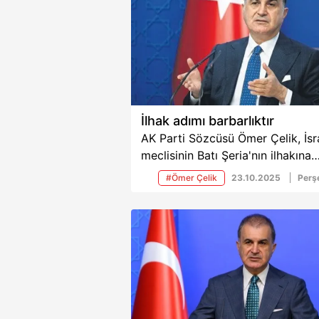
İlhak adımı barbarlıktır
AK Parti Sözcüsü Ömer Çelik, İsra
meclisinin Batı Şeria'nın ilhakına
yönelik attığı adıma tepki gösterd
#Ömer Çelik
23.10.2025
Per