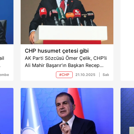
CHP husumet çetesi gibi
il
AK Parti Sözcüsü Ömer Çelik, CHP’li
Ali Mahir Başarır’ın Başkan Recep
i.
Tayyip Erdoğan’a yönelik ifadelerine
şembe
#CHP
21.10.2025
Salı
sert yanıt verdi. Çelik, CHP
yönetiminin “husumet üretim
merkezi”ne dönüştüğünü belirterek,
“Bu ahlaksız saldırılara siyaset ve
hukuk zemininde tavizsiz karşılık
vereceğiz” dedi.