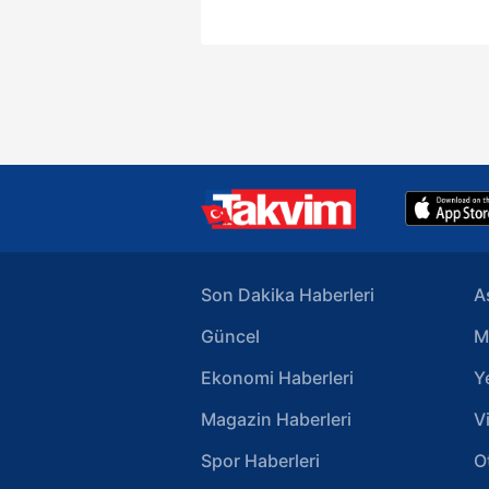
olmadığı araştırılırken saldırıya
tepkiler peş peşe geldi. MHP Gen
Başkanı Devlet Bahçeli, İzmir'dek
saldırıya tepki gösterdi. Bahçeli,
"Yeşeren ümitlerimizi, yerleşen ba
ve kardeşlik iklimini zehirleme
emelinde olanlar, bu suretle pus
bekleyip sokakların kaynamasını
karışmasını hedefleyenler elbette
muvaffak olamayacaklardır." dedi
Son Dakika Haberleri
A
Güncel
M
Ekonomi Haberleri
Y
Magazin Haberleri
V
Spor Haberleri
O