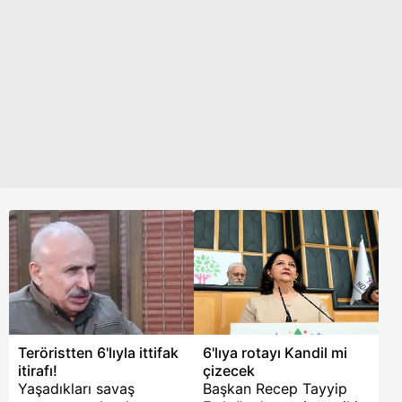
elebaşlarının
girmeyeceğini Yeşil Sol
talimatlarıyla sürece
çatısı altında
dahil edildi. İşte 18
gireceklerini duyurdu.
günde ihanet hattının
HDP Eş Başkanı Mithat
kurulduğu yolda
Sancar CHP'nin kanalı
yaşananlar:
Halk TV'de yaptığı
açıklamada, "Biz Yeşil
Sol Parti ile seçime
gireceğiz. Bu kararımız
net." dedi.
Takvim.com.tr bu
talimatın Kandil'den
geldiğini ve HDP ile aynı
kodları taşıyıp, PKK’yı
terör örgütü olarak
görmeyen Yeşil Sol'un
kirli dosyasınzı açmıştı...
İşte detaylar...
Teröristten 6'lıyla ittifak
6'lıya rotayı Kandil mi
itirafı!
çizecek
Yaşadıkları savaş
Başkan Recep Tayyip