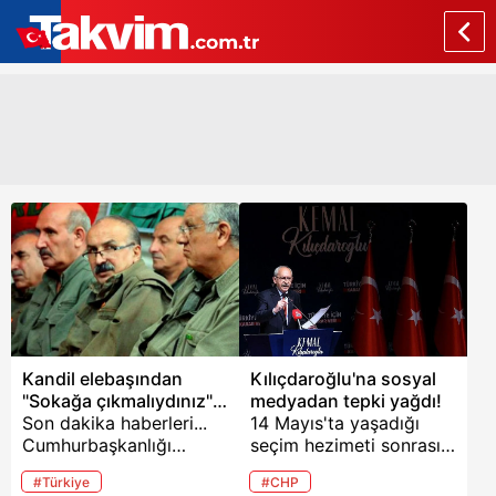
Kandil elebaşından
Kılıçdaroğlu'na sosyal
"Sokağa çıkmalıydınız"
medyadan tepki yağdı!
iması
Son dakika haberleri...
14 Mayıs'ta yaşadığı
Cumhurbaşkanlığı
seçim hezimeti sonrası
seçimlerinde 7'li
gözünü milliyetçi oylara
#Türkiye
#CHP
koalisyonun
diken 7'li koalisyonun