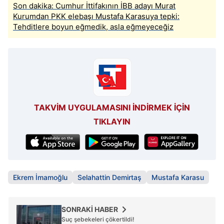
Son dakika: Cumhur İttifakının İBB adayı Murat
Kurumdan PKK elebaşı Mustafa Karasuya tepki:
Tehditlere boyun eğmedik, asla eğmeyeceğiz
TAKVİM UYGULAMASINI İNDİRMEK İÇİN
TIKLAYIN
Ekrem İmamoğlu
Selahattin Demirtaş
Mustafa Karasu
SONRAKİ HABER
Suç şebekeleri çökertildi!