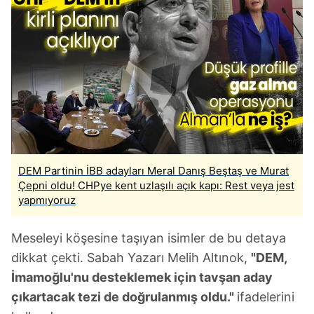
DEM Partinin İBB adayları Meral Danış Beştaş ve Murat
Çepni oldu! CHPye kent uzlaşılı açık kapı: Rest veya jest
yapmıyoruz
Meseleyi köşesine taşıyan isimler de bu detaya
dikkat çekti. Sabah Yazarı Melih Altınok,
"DEM,
İmamoğlu'nu desteklemek için tavşan aday
çıkartacak tezi de doğrulanmış oldu."
ifadelerini