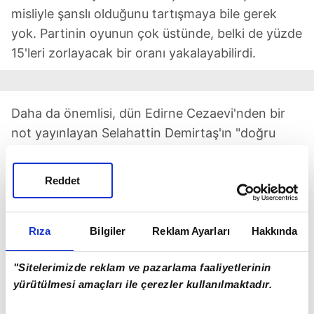
misliyle şanslı olduğunu tartışmaya bile gerek
yok. Partinin oyunun çok üstünde, belki de yüzde
15'leri zorlayacak bir oranı yakalayabilirdi.
Daha da önemlisi, dün Edirne Cezaevi'nden bir
not yayınlayan Selahattin Demirtaş'ın "doğru
değerlendirilmedi" dediği Başak Demirtaş'ın
adaylık iradesi, ciddi bir "üçüncü yol" dalgası
Reddet
yaratabilirdi. DEM'i stepne pozisyonundan
uzaklaştırabilirdi.
Olmadı.
Rıza
Bilgiler
Reklam Ayarları
Hakkında
Kandil, her seferinde DEM'in meşruiyet kaynağı
"Sitelerimizde reklam ve pazarlama faaliyetlerinin
olarak gösterilen 5 milyona yakın seçmenin
yürütülmesi amaçları ile çerezler kullanılmaktadır.
iradesine yine ambargo koydu.
Öcalan'ın daha önce aday belirleme sürecinde