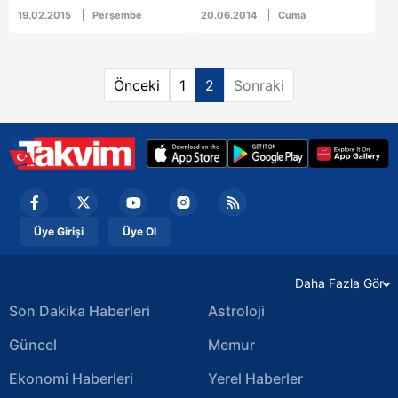
Fabrikası'nda akşam
kimliği belirsiz kişi veya
19.02.2015
Perşembe
20.06.2014
Cuma
mesaisi sırasında
kişilerce çalındı.
patlama meydana geldi.
Önceki
1
2
Sonraki
Üye Girişi
Üye Ol
Daha Fazla Gör
Son Dakika Haberleri
Astroloji
Güncel
Memur
Ekonomi Haberleri
Yerel Haberler