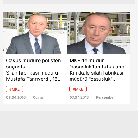
Casus müdüre polisten
MKE'de müdür
suçüstü
'casusluk'tan tutuklandı
Silah fabrikası müdürü
Kırıkkale silah fabrikası
Mustafa Tanrıverdi, 18
müdürü "casusluk"
milyon dolarlık Milli
suçlamasıyla tutuklandı.
#MKE
#MKE
Piyade Tüfeği projesini
satmak isterken suçüstü
08.04.2016
Cuma
07.04.2016
Perşembe
yakalandı