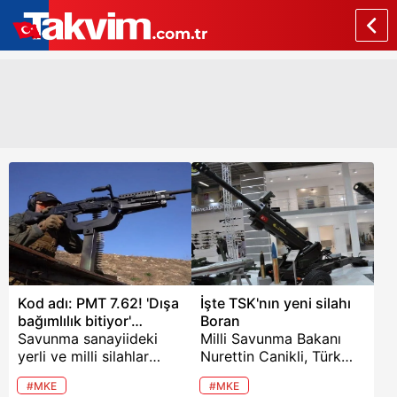
Kod adı: PMT 7.62! 'Dışa
İşte TSK'nın yeni silahı
bağımlılık bitiyor'
Boran
diyerek duyurdu
Savunma sanayiideki
Milli Savunma Bakanı
yerli ve milli silahlar
Nurettin Canikli, Türk
dünyanın dikkatini
Silahlı Kuvvetlerinin
#MKE
#MKE
Türkiye’nin üzerine
(TSK) lojistik ve taktik