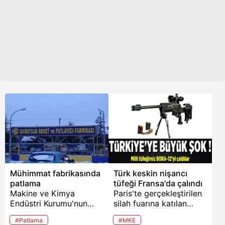
Mühimmat fabrikasında
Türk keskin nişancı
patlama
tüfeği Fransa'da çalındı
Makine ve Kimya
Paris'te gerçekleştirilen
Endüstri Kurumu'nun
silah fuarına katılan
Elmadağ'daki Barutsan
MKE'nin geliştirdiği
#Patlama
#MKE
Roket ve Patlayıcı
keskin nişancı tüfeği,