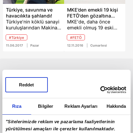
Türkiye, savunma ve
MKE’den emekli 19 kişi
havacılıkta şahlandı!
FETÖ'den gözaltına
Türkiye'nin köklü sanayi
alındı
MKE'de, daha önce
kuruluşlarından Makina
emekli olmuş 19 eski
ve Kimya Endüstrisi
çalışan FETÖ
#Türkiye
#FETÖ
(MKE) Kurumu, son
soruşturması
dönemde ortaya
kapsamında gözaltına
11.06.2017
Pazar
12.11.2016
Cumartesi
koyduğu ihracat
alındı.
performansıyla dikkati
çekiyor.
Reddet
Rıza
Bilgiler
Reklam Ayarları
Hakkında
"Sitelerimizde reklam ve pazarlama faaliyetlerinin
yürütülmesi amaçları ile çerezler kullanılmaktadır.