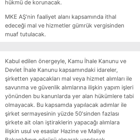
hükmü de korunacak.
Sitemizde kendimize ve üçüncü kişilere ait çerezler
kullanılmaktadır. Bu çerezler vasıtasıyla çeşitli kişisel
MKE AŞ'nin faaliyet alanı kapsamında ithal
verileriniz işlenmekte olup gerekli olan çerezler bilgi
edeceği mal ve hizmetler gümrük vergisinden
toplumu hizmetlerinin sunulması amacıyla
muaf tutulacak.
kullanılmaktadır. Diğer çerezler, sitemizin daha işlevsel
kılınması ve kişiselleştirilmesi ve sizlere yönelik
reklam/pazarlama faaliyetlerinin yapılması, amaçlarıyla
sınırlı olarak açık rızanız dahilinde kullanılacaktır.
Kabul edilen önergeyle, Kamu İhale Kanunu ve
Devlet İhale Kanunu kapsamındaki idareler,
Çerezlere ilişkin tercihlerinizi aşağıda yer alan panel
şirketten yapacakları mal veya hizmet alımları ile
vasıtasıyla belirleyebilirsiniz. Çerezlere ilişkin detaylı bilgi
savunma ve güvenlik alımlarına ilişkin yapım işleri
için Ayarlar butonuna tıklayabilir,
Çerez Bilgilendirme
yönünden bu kanunlarda yer alan hükümlere tabi
Metnimizi
ziyaret edebilirsiniz.
olmayacak. Bu kapsamda yapılacak adımlar ile
6698 sayılı Kişisel Verilerin Korunması Kanunu uyarınca
şirket sermayesinin yüzde 50'sinden fazlası
hazırlanmış Aydınlatma Metnimizi okumak ve sitemizde
şirkete ait olan iştiraklerin yapacağı alımlara
ilgili mevzuata uygun olarak kullanılan çerezlerle ilgili bilgi
ilişkin usul ve esaslar Hazine ve Maliye
almak için lütfen
tıklayınız
.
Bakanlığının görüşü alınarak yapılacak.