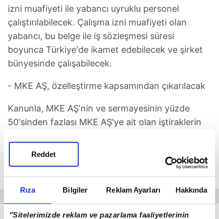
izni muafiyeti ile yabancı uyruklu personel
çalıştırılabilecek. Çalışma izni muafiyeti olan
yabancı, bu belge ile iş sözleşmesi süresi
boyunca Türkiye'de ikamet edebilecek ve şirket
bünyesinde çalışabilecek.
- MKE AŞ, özelleştirme kapsamından çıkarılacak
Kanunla, MKE AŞ'nin ve sermayesinin yüzde
50'sinden fazlası MKE AŞ'ye ait olan iştiraklerin
muaf tutulacağı mevzuat hükümleri de
düzenlenecek. Türk Ticaret Kanunu'nun anonim
Reddet
şirketler hakkında uygulanan birtakım hükümleri,
MKE AŞ hakkında uygulanmayacak.
Rıza
Bilgiler
Reklam Ayarları
Hakkında
"Sitelerimizde reklam ve pazarlama faaliyetlerinin
Türk Ticaret Kanunu'nun, ayni ve nakdi sermaye