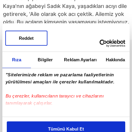
Kaya'nın ağabeyi Sadık Kaya, yaşadıkları acıyı dile
getirerek, 'Aile olarak çok acı çektik. Ailemiz yok
oldu. Bu acıların kimsenin yaşamasını istemiyoruz.
Perişan olduk' dedi.
Reddet
Rıza
Bilgiler
Reklam Ayarları
Hakkında
"Sitelerimizde reklam ve pazarlama faaliyetlerinin
yürütülmesi amaçları ile çerezler kullanılmaktadır.
Eski belediye başkanı
Wellness Turizminde
Bu çerezler, kullanıcıların tarayıcı ve cihazlarını
hayatını kaybetti!
Yeni Bir Akım
tanımlayarak çalışırlar.
Bursa’nın Yenişehir
Son yıllarda hızla
ilçesinde iki otomobil
yükselen wellness
kafa kafaya çarpıştı.
turizmi, yeni bir akımla
Bu çerezlere izin vermeniz halinde sizlere özel
#Bursa
#Mehmet Kaya
Kazada eski Yenişehir
dikkatleri üzerine
kişiselleştirilmiş reklamlar sunabilir, sayfalarımızda sizlere
Belediye Başkanı
çekiyor: Dijital Detoks
Tümünü Kabul Et
15.09.2025
Pazartesi
28.03.2025
Cuma
daha iyi reklam deneyimi yaşatabiliriz. Bunu yaparken