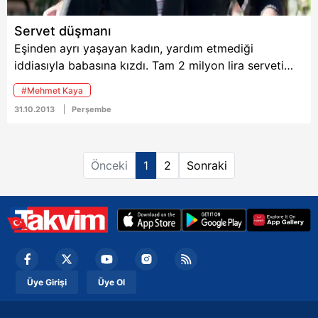
Servet düşmanı
Eşinden ayrı yaşayan kadın, yardım etmediği
iddiasıyla babasına kızdı. Tam 2 milyon lira serveti
olan babasını, sevgilisine öldürttü
#Mehmet Kaya
31.10.2013
Perşembe
Önceki
1
2
Sonraki
Üye Girişi
Üye Ol