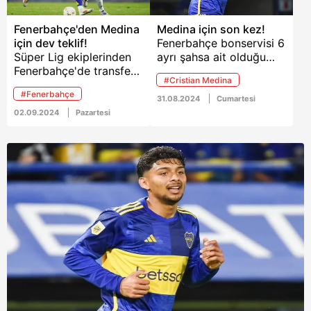
Fenerbahçe'den Medina
Medina için son kez!
için dev teklif!
Fenerbahçe bonservisi 6
Süper Lig ekiplerinden
ayrı şahsa ait olduğu
Fenerbahçe'de transfer
öne sürülen Cristian
#Cristian Medina
çalışmaları devam
Medina için son kez bir
#Fenerbahçe
ediyor. Sarı lacivertliler,
hamle yapacak.
31.08.2024
Cumartesi
Sofyan Amrabat'ın
Transferdeki sorun
02.09.2024
Pazartesi
ardından 8 numara
çözülmezse Marsilyalı
bölgesi için de
Ounahi için harekete
çalışmalarını hızlandırdı.
geçilecek
Kanarya, ilk teklifin
reddedildiği Medina için
kesenin ağzını sonuna
kadar açtı. İşte yeni
teklif ve detaylar...