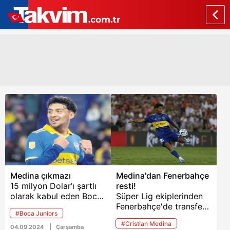
Medina çıkmazı
Medina'dan Fenerbahçe
15 milyon Dolar’ı şartlı
resti!
olarak kabul eden Boca
Süper Lig ekiplerinden
Juniors, Medina’nın
Fenerbahçe'de transfer
#Boca Juniors
devre arasına kadar
çalışmaları sürüyor. Sarı
#Cristian Medina
kalmasını istiyor.
lacivertliler, Fred'in
04.09.2024
Çarşamba