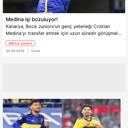
Medina işi bozuluyor!
Kanarya, Boca Juniors'un genç yeteneği Cristian
Medina'yı transfer etmek için uzun süredir görüşmeler
yapıyordu. Oyuncu ikna edilmiş ve kulübüyle
#Boca Juniors
pazarlıklar sürüyordu. Arjantinli yıldızın bonservisinin
30.08.2024
Cuma
6 ayrı yerde olması ve menajerinin sıkıntı yaratması,
transferin askıya alınmasına neden oldu.