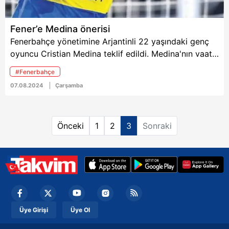
Fener’e Medina önerisi
Fenerbahçe yönetimine Arjantinli 22 yaşındaki genç
oyuncu Cristian Medina teklif edildi. Medina'nın vaat
eden bir oyuncu olduğu konuşuluyor.
#Fenerbahçe
07.08.2024
Çarşamba
Önceki
1
2
3
Sonraki
Üye Girişi
Üye Ol