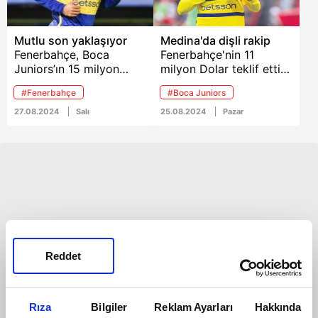
Mutlu son yaklaşıyor
Medina'da dişli rakip
Fenerbahçe, Boca
Fenerbahçe'nin 11
Juniors’ın 15 milyon
milyon Dolar teklif ettiği
Dolar talep ettiği
Boca Juniors'ın 22
#Fenerbahçe
#Boca Juniors
Arjantinli orta saha için
yaşındaki Arjantinli orta
teklifini 12 milyon
sahası Cristian Medina
27.08.2024
Salı
25.08.2024
Pazar
Dolar’a çıkardı. Aradaki
ile ilgili flaş bir iddia
3 milyon Dolar’lık farkın
ortaya atıldı.
yapılacak görüşmelerle
kapanması ve
Medina’nın çubuklu
formayı giymesi
bekleniyor.
Reddet
Rıza
Bilgiler
Reklam Ayarları
Hakkında