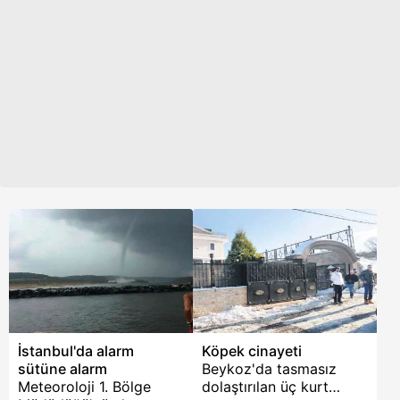
cevap geldi. DSİ Genel
İstanbul’da bulunan
Müdürlüğünden yapılan
Beykoz Belediyesi
açıklamada, “Söz
istihdam edilmek üzere
konusu dere ıslah
50 zabıta memuru
projelerine yönelik
alacak. Başvuracak
yapım ihaleleri DSİ'ce
adayların KPSS puanına
gerçekleştirilebilecektir
sahip olması gerekiyor.
ancak İBB tarafından
Önlisans mezunu kişiler
kamulaştırma çalışmaları
de iş ilanına
gerçekleştirilemediğinden,
başvurabilecek. İşte,
DSİ tarafından ıslah
Beykoz Belediyesi
projelerinde yapım
zabıta alımı başvuru
aşamasına
şartları!
geçilememiştir” ifadeleri
kullanıldı.
İstanbul'da alarm
Köpek cinayeti
sütüne alarm
Beykoz'da tasmasız
Meteoroloji 1. Bölge
dolaştırılan üç kurt