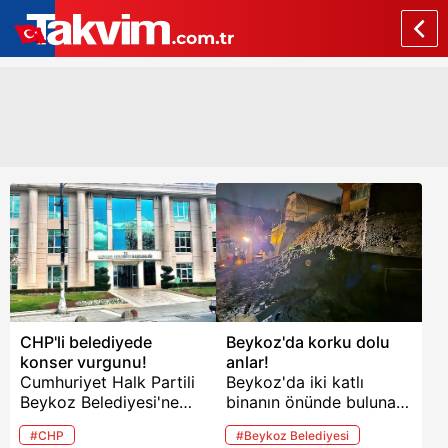
CHP'li belediyede
Beykoz'da korku dolu
konser vurgunu!
anlar!
Cumhuriyet Halk Partili
Beykoz'da iki katlı
Beykoz Belediyesi'ne
binanın önünde bulunan
yönelik başlatılan
istinat duvarı çöktü.
#CHP
#Beykoz Belediyesi
"konser"
Olayda can kaybı ve