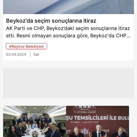
çarpıcı iddialar yer aldı.
Savcılık, olayla ilgili
detaylı bir soruşturma
Beykoz’da seçim sonuçlarına itiraz
yürütüyor.
AK Parti ve CHP, Beykoz’daki seçim sonuçlarına itiraz
etti. Resmi olmayan sonuçlara göre, Beykoz'da CHP'li
Alaattin Köseler yüzde 0,96 oy farkıyla AK Partili
#Beykoz Belediyesi
Murat Aydın'ı geçti. 68 bin 453 oy alan Köseler ile 67
02.04.2024
Salı
bin 20 oy alan Aydın arasındaki oy farkı 1433 oldu.