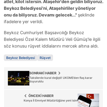
atlet, kilot istersin. Ataşehir'den geldin biliyoruz.
kullanılmaktadır. Diğer çerezler, sitemizin daha işlevsel
kılınması ve kişiselleştirilmesi ve sizlere yönelik
Beykoz Belediyesi'ni, Ataşehirliler yönetiyor
reklam/pazarlama faaliyetlerinin yapılması, amaçlarıyla
onu da biliyoruz. Devamı gelecek..."
şeklinde
sınırlı olarak açık rızanız dahilinde kullanılacaktır.
ifadelere yer verildi.
Çerezlere ilişkin tercihlerinizi aşağıda yer alan panel
Beykoz Cumhuriyet Başsavcılığı Beykoz
vasıtasıyla belirleyebilirsiniz. Çerezlere ilişkin detaylı bilgi
Belediyesi Özel Kalem Müdürü Veli Gümüş'le ilgili
için Ayarlar butonuna tıklayabilir,
Çerez Bilgilendirme
söz konusu rüşvet iddialarını mercek altına aldı.
Metnimizi
ziyaret edebilirsiniz.
Beykoz Belediyesi
Rüşvet
6698 sayılı Kişisel Verilerin Korunması Kanunu uyarınca
hazırlanmış Aydınlatma Metnimizi okumak ve sitemizde
ilgili mevzuata uygun olarak kullanılan çerezlerle ilgili bilgi
SONRAKİ HABER
almak için lütfen
tıklayınız
.
Taksilerde kural değişti! UKOME’den flaş karar
duyuruldu
ÖNCEKİ HABER
Konya İl Emniyet Müdürlüğüne yeni isim