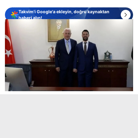
Takvim'i Google'a ekleyin, doğru kaynaktan
haberi alın!