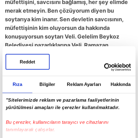
müfettişini, savcısını bağlamış, her şey elimde
merak etmeyin. Ben çözüyorum diyen bu
soytarıya kim inanır. Sen devletin savcısının,
müfettişinin kim oluyorsun da hakkında
konuşuyorsun soytarı Veli. Gelelim Beykoz
Belediyesi pazarlıklarına Veli. Ramazan
yaklaşıyor. Ramazan kolisi, pazarlıklarını bir
şirket yetkilileri ile yaptın mı yapmadın mı?
Reddet
Kaçak kat ve restoranlar üzerinden para aldın mı
almadın mı? Destek hizmetleri ve kültür
Rıza
Bilgiler
Reklam Ayarları
Hakkında
müdürlüğünden tarafından sana para geldi mi
gelmedi mi?"
gibi sorular dile getirildi.
"Sitelerimizde reklam ve pazarlama faaliyetlerinin
yürütülmesi amaçları ile çerezler kullanılmaktadır.
Ayrıca paylaşımda, Gümüş'ün
Beykoz Belediyesi
içinde yetkiyi kötüye kullandığı ve bazı kişisel
Bu çerezler, kullanıcıların tarayıcı ve cihazlarını
çıkarlar elde ettiği yönünde ifadeler yer aldı. Bu
tanımlayarak çalışırlar.
açıklamaların ardından savcılık, iddiaların detaylı