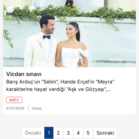
geldi.
Asya annesine
benzetilirken sosyal
medyada kısa sürede
6698 sayılı Kişisel Verilerin Korunması Kanunu uyarınca
ilgi odağı oldu.
hazırlanmış Aydınlatma Metnimizi okumak ve sitemizde
ilgili mevzuata uygun olarak kullanılan çerezlerle ilgili bilgi
almak için lütfen
tıklayınız
.
Vicdan sınavı
Barış Arduç'un "Selim", Hande Erçel'in "Meyra"
karakterine hayat verdiği "Aşk ve Gözyaşı",
sürprizlerle dolu bir aşk hikâyesi sunmaya devam
#ATV
ediyor.
07.11.2025
Cuma
Önceki
1
2
3
4
5
Sonraki