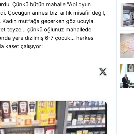
olurdu. Çünkü bütün mahalle "Abi oyun
di. Çocuğun annesi bizi artık misafir değil,
u. Kadın mutfağa geçerken göz ucuyla
 Evet teyze… çünkü oğlunuz mahallede
alonda yere dizilmiş 6-7 çocuk… herkes
da kaset çalışıyor: