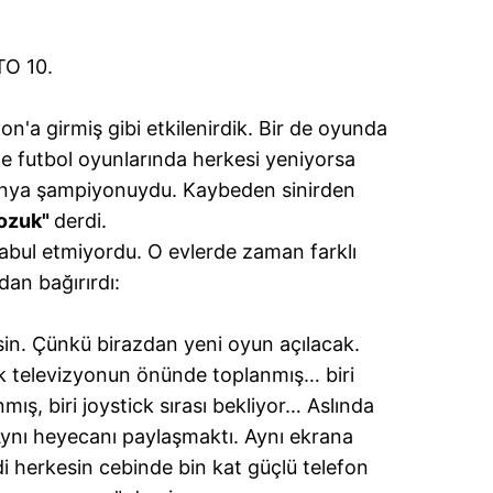
 çerezlerle ilgili bilgi almak için lütfen
tıklayınız
.
O 10.
'a girmiş gibi etkilenirdik. Bir de oyunda
kle futbol oyunlarında herkesi yeniyorsa
ünya şampiyonuydu. Kaybeden sinirden
bozuk"
derdi.
kabul etmiyordu. O evlerde zaman farklı
an bağırırdı:
n. Çünkü birazdan yeni oyun açılacak.
ek televizyonun önünde toplanmış… biri
nmış, biri joystick sırası bekliyor… Aslında
ynı heyecanı paylaşmaktı. Aynı ekrana
di herkesin cebinde bin kat güçlü telefon