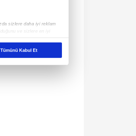
ızda sizlere daha iyi reklam
duğunu ve sizlere en iyi
liyetlerimizi karşılamak
Tümünü Kabul Et
ar gösterilmeyecektir."
çerezler kullanılmaktadır. Bu
u hizmetlerinin sunulması
i ve sizlere yönelik
nılacaktır.
kin detaylı bilgi için Ayarlar
ak ve sitemizde ilgili