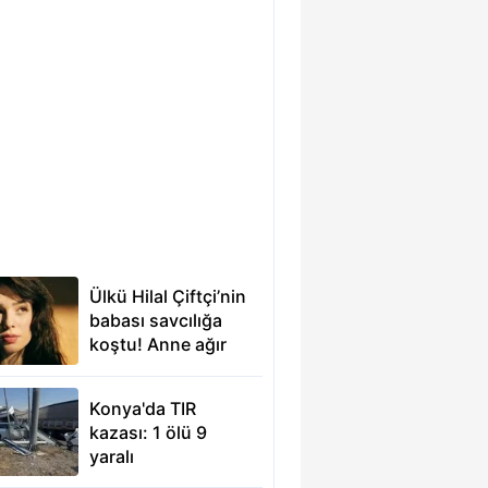
Ülkü Hilal Çiftçi’nin
babası savcılığa
koştu! Anne ağır
ithamlarla
boşanma davası
Konya'da TIR
açtı: “Kızımın
kazası: 1 ölü 9
parasını çapkınlıkta
yaralı
yiyor”