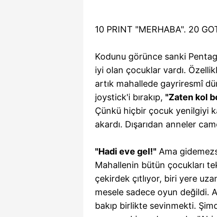
mevzuata uygun olarak kullanılan
10 PRINT "MERHABA". 20 GOT
Kodunu görünce sanki Pentagon
iyi olan çocuklar vardı. Özelli
artık mahallede gayriresmî d
joystick'i bırakıp,
"Zaten kol 
Çünkü hiçbir çocuk yenilgiyi 
akardı. Dışarıdan anneler camd
"Hadi eve gel!"
Ama gidemezsi
Mahallenin bütün çocukları t
çekirdek çıtlıyor, biri yere uza
mesele sadece oyun değildi. A
bakıp birlikte sevinmekti. Şim