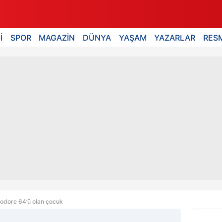
İ
SPOR
MAGAZİN
DÜNYA
YAŞAM
YAZARLAR
RESM
dore 64’ü olan çocuk