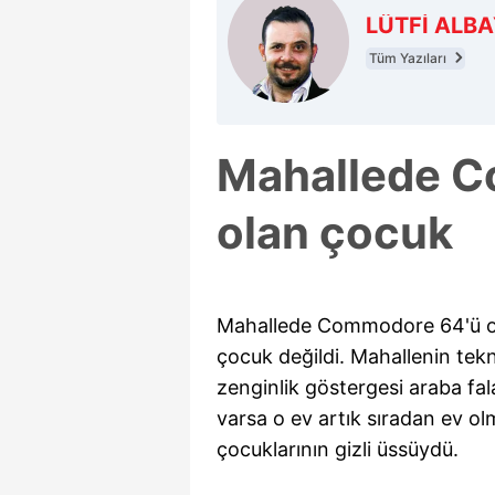
LÜTFİ ALB
Tüm Yazıları
Mahallede C
olan çocuk
Mahallede Commodore 64'ü o
çocuk değildi. Mahallenin tek
zenginlik göstergesi araba f
varsa o ev artık sıradan ev o
çocuklarının gizli üssüydü.