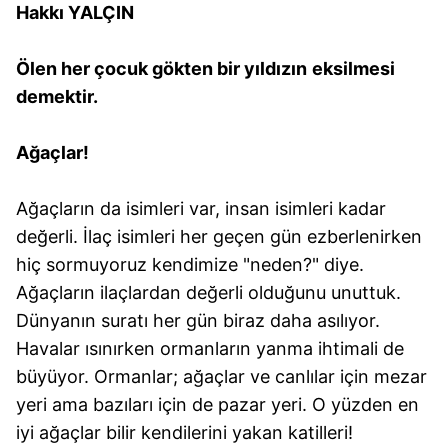
Hakkı YALÇIN
Metnimizi
ziyaret edebilirsiniz.
Ölen her çocuk gökten bir yıldızın
eksilmesi
6698 sayılı Kişisel Verilerin Korunması Kanunu uyarınca
hazırlanmış Aydınlatma Metnimizi okumak ve sitemizde
demektir.
ilgili mevzuata uygun olarak kullanılan çerezlerle ilgili bilgi
almak için lütfen
tıklayınız
.
Ağaçlar!
Ağaçların da isimleri var, insan isimleri kadar
değerli. İlaç isimleri her geçen gün ezberlenirken
hiç sormuyoruz kendimize "neden?" diye.
Ağaçların ilaçlardan değerli olduğunu unuttuk.
Dünyanın suratı her gün biraz daha asılıyor.
Havalar ısınırken ormanların yanma ihtimali de
büyüyor. Ormanlar; ağaçlar ve canlılar için mezar
yeri ama bazıları için de pazar yeri. O yüzden en
iyi ağaçlar bilir kendilerini yakan katilleri!