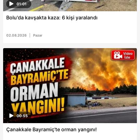
01:01
Bolu'da kavşakta kaza: 6 kişi yaralandı
02.08.2026
Pazar
00:55
Çanakkale Bayramiç'te orman yangını!