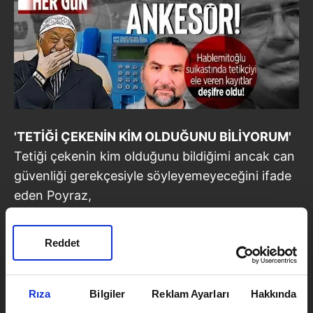
'TETİĞİ ÇEKENİN KİM OLDUĞUNU BİLİYORUM'
Tetiği çekenin kim olduğunu bildiğimi ancak can
güvenliği gerekçesiyle söyleyemeyeceğini ifade
eden Poyraz,
"Araştırmalarım sonucunda tetiği çekeni
biliyorum ama söylersem duruşma
Reddet
salonlarından kurtulamam. Vurulduğu yerin 75
metre yukarısında sauna var. Osman Kaya'ya
sordum 'Baktınız mı oralara' diye.
Rıza
Bilgiler
Reklam Ayarları
Hakkında
Anlamamazlıktan geldi."