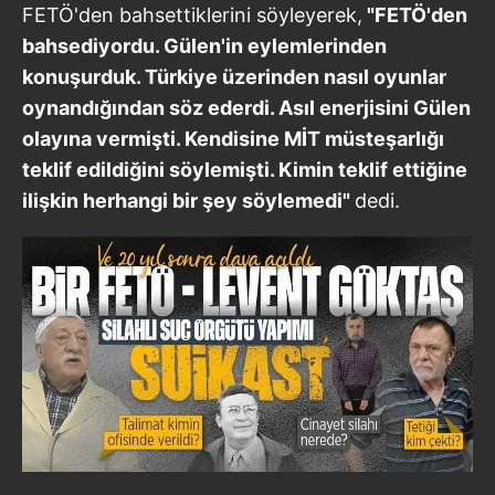
FETÖ'den bahsettiklerini söyleyerek,
"FETÖ'den
bahsediyordu. Gülen'in eylemlerinden
konuşurduk. Türkiye üzerinden nasıl oyunlar
oynandığından söz ederdi. Asıl enerjisini Gülen
olayına vermişti. Kendisine MİT müsteşarlığı
teklif edildiğini söylemişti. Kimin teklif ettiğine
ilişkin herhangi bir şey söylemedi"
dedi.