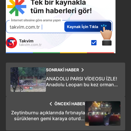
SONRAKİ HABER
ANADOLU PARSI VİDEOSU İZLE!
Anadolu Leoparı bu kez ormanda
görüntülendi! | VİDEOLU HABER
ÖNCEKİ HABER
Zeytinburnu açıklarında fırtınayla
sürüklenen gemi karaya oturdu:
11 kişilik mürettebat varagele
yöntemiyle kurtarıldı