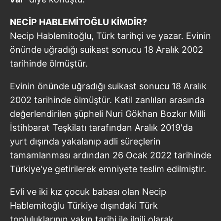
Sizlere daha iyi bir hizmet sunabilmek için İnternet
NECİP HABLEMİTOĞLU KİMDİR?
Sitemizde kendimize ve üçüncü kişilere ait çerezler
Necip Hablemitoğlu, Türk tarihçi ve yazar. Evinin
kullanılmaktadır. Bu çerezler vasıtasıyla çeşitli kişisel
önünde uğradığı suikast sonucu 18 Aralık 2002
verileriniz işlenmekte olup gerekli olan çerezler bilgi
tarihinde ölmüştür.
toplumu hizmetlerinin sunulması amacıyla
kullanılmaktadır. Diğer çerezler, sitemizin daha işlevsel
Evinin önünde uğradığı suikast sonucu 18 Aralık
kılınması ve kişiselleştirilmesi ve sizlere yönelik
reklam/pazarlama faaliyetlerinin yapılması, amaçlarıyla
2002 tarihinde ölmüştür. Katil zanlıları arasında
sınırlı olarak açık rızanız dahilinde kullanılacaktır.
değerlendirilen şüpheli Nuri Gökhan Bozkır Milli
İstihbarat Teşkilatı tarafından Aralık 2019'da
Çerezlere ilişkin tercihlerinizi aşağıda yer alan panel
yurt dışında yakalanıp adli süreçlerin
vasıtasıyla belirleyebilirsiniz. Çerezlere ilişkin detaylı bilgi
tamamlanması ardından 26 Ocak 2022 tarihinde
için Ayarlar butonuna tıklayabilir,
Çerez Bilgilendirme
Türkiye'ye getirilerek emniyete teslim edilmiştir.
Metnimizi
ziyaret edebilirsiniz.
Evli ve iki kız çocuk babası olan Necip
6698 sayılı Kişisel Verilerin Korunması Kanunu uyarınca
Hablemitoğlu Türkiye dışındaki Türk
hazırlanmış Aydınlatma Metnimizi okumak ve sitemizde
ilgili mevzuata uygun olarak kullanılan çerezlerle ilgili bilgi
topluluklarının yakın tarihi ile ilgili olarak