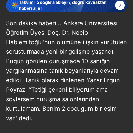
Takvim'i Google'a ekleyin, doğru kaynaktan
haberi alın!
Son dakika haberi... Ankara Üniversitesi
Öğretim Üyesi Doç. Dr. Necip
Hablemitoğlu'nün ölümüne ilişkin yürütülen
soruşturmada yeni bir gelişme yaşandı.
Bugün görülen duruşmada 10 sanığın
yargılanmasına tanık beyanlarıyla devam
edildi. Tanık olarak dinlenen Yazar Ergün
Poyraz, “Tetiği çekeni biliyorum ama
söylersem duruşma salonlarından
kurtulamam. Benim 2 çocuğum bir eşim
var" dedi.