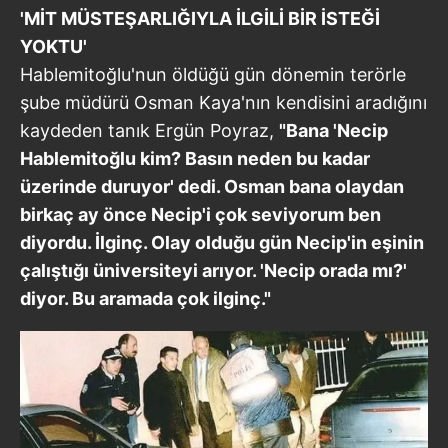
'MİT MÜSTEŞARLIĞIYLA İLGİLİ BİR İSTEĞİ
YOKTU'
Hablemitoğlu'nun öldüğü gün dönemin terörle
şube müdürü Osman Kaya'nın kendisini aradığını
kaydeden tanık Ergün Poyraz,
"Bana 'Necip
Hablemitoğlu kim? Basın neden bu kadar
üzerinde duruyor' dedi. Osman bana olaydan
birkaç ay önce Necip'i çok seviyorum ben
diyordu. İlginç. Olay olduğu gün Necip'in eşinin
çalıştığı üniversiteyi arıyor. 'Necip orada mı?'
diyor. Bu aramada çok ilginç."