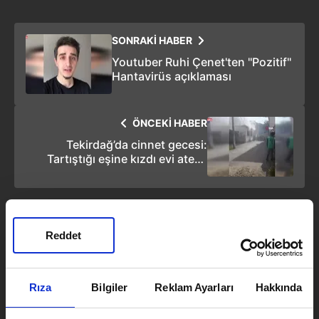
SONRAKİ HABER
Youtuber Ruhi Çenet'ten ''Pozitif''
Hantavirüs açıklaması
ÖNCEKİ HABER
Tekirdağ’da cinnet gecesi:
Tartıştığı eşine kızdı evi ateşe
verdi!
Reddet
Emirhan Ceylan
Takvim.com.tr
Yaşam
Rıza
Bilgiler
Reklam Ayarları
Hakkında