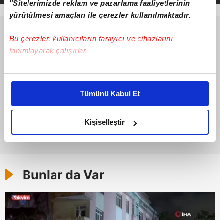
"Sitelerimizde reklam ve pazarlama faaliyetlerinin
yürütülmesi amaçları ile çerezler kullanılmaktadır.
Bu çerezler, kullanıcıların tarayıcı ve cihazlarını
tanımlayarak çalışırlar.
Bu çerezlere izin vermeniz halinde sizlere özel
kişiselleştirilmiş reklamlar sunabilir, sayfalarımızda sizlere
Tümünü Kabul Et
daha iyi reklam deneyimi yaşatabiliriz. Bunu yaparken
amacımızın size daha iyi bir reklam deneyimi sunmak
olduğunu ve sizlere en iyi içerikleri sunabilmek adına
Kişiselleştir
elimizden gelen çabayı gösterdiğimizi ve bu noktada,
reklamların maliyetlerimizi karşılamak noktasında tek gelir
kalemimiz olduğunu sizlere hatırlatmak isteriz.
Bunlar da Var
Her halükârda, kullanıcılar, bu çerezlere izin vermedikleri
takdirde, kullanıcılara hedefli reklamlar
gösterilmeyecektir."