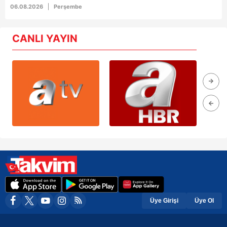
06.08.2026
Perşembe
CANLI YAYIN
Üye Girişi
Üye Ol