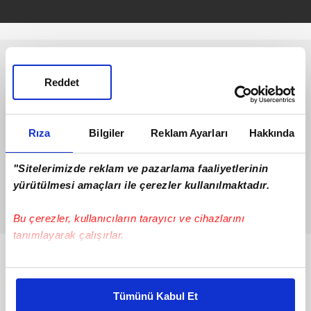
Reddet
Rıza
Bilgiler
Reklam Ayarları
Hakkında
"Sitelerimizde reklam ve pazarlama faaliyetlerinin
yürütülmesi amaçları ile çerezler kullanılmaktadır.
Bu çerezler, kullanıcıların tarayıcı ve cihazlarını
tanımlayarak çalışırlar.
Bunlar da Var
Bu çerezlere izin vermeniz halinde sizlere özel
kişiselleştirilmiş reklamlar sunabilir, sayfalarımızda sizlere
Tümünü Kabul Et
daha iyi reklam deneyimi yaşatabiliriz. Bunu yaparken