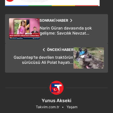
SONRAKİ HABER
Narin Güran davasında şok
gelişme: Savcılık Nevzat
Bahtiyar’ın cezasına itiraz etti
ÖNCEKİ HABER
Gaziantep'te devrilen traktörün
sürücüsü Ali Polat hayatını
kaybetti
Yunus Akseki
Takvim.com.tr
Yaşam