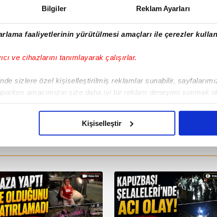
Bilgiler
Reklam Ayarları
rlama faaliyetlerinin yürütülmesi amaçları ile çerezler kullan
yıcı ve cihazlarını tanımlayarak çalışırlar.
de sizlere özel kişiselleştirilmiş reklamlar sunabilir, sayfalarım
aparken amacımızın size daha iyi bir reklam deneyimi sunmak ol
imizden gelen çabayı gösterdiğimizi ve bu noktada, reklamların ma
olduğunu sizlere hatırlatmak isteriz.
Kişiselleştir
çerezlere izin vermedikleri takdirde, kullanıcılara hedefli reklaml
abilmek için İnternet Sitemizde kendimize ve üçüncü kişilere ait 
isel verileriniz işlenmekte olup gerekli olan çerezler bilgi toplum
 çerezler, sitemizin daha işlevsel kılınması ve kişiselleştirilmes
 yapılması, amaçlarıyla sınırlı olarak açık rızanız dahilinde kulla