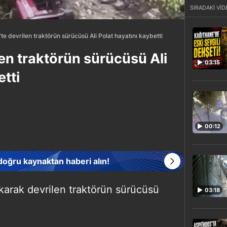
SIRADAKİ VİD
te devrilen traktörün sürücüsü Ali Polat hayatını kaybetti
en traktörün sürücüsü Ali
03:15
etti
00:12
 doğru kaynaktan haberi alın!
karak devrilen traktörün sürücüsü
03:18