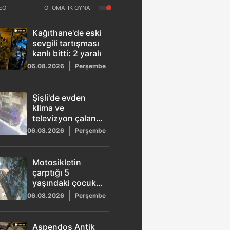
EO
OTOMATİK OYNAT
Kağıthane'de eski
sevgili tartışması
kanlı bitti: 2 yaralı
06.08.2026
Perşembe
Şişli'de evden
klima ve
televizyon çalan
şüpheli
06.08.2026
Perşembe
tutuklandı: O
anlar güvenlik
kamerasına
Motosikletin
yansıdı
çarptığı 5
yaşındaki çocuk
ağır yaralandı:
06.08.2026
Perşembe
Hayati tehlikesi
sürüyor
Aspendos Antik