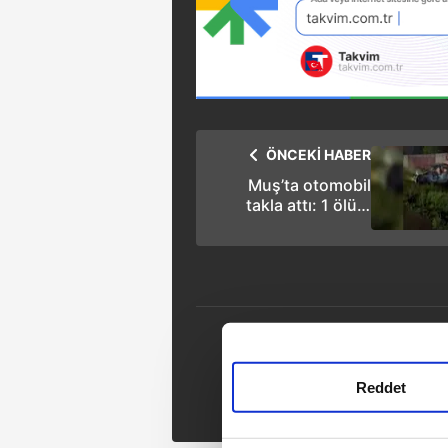
ÖNCEKİ HABER
Muş’ta otomobil
takla attı: 1 ölü 3
yaralı
E
Tak
Reddet