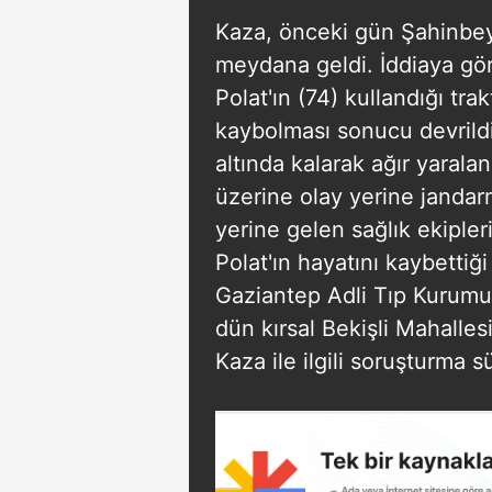
Kaza, önceki gün Şahinbey i
meydana geldi. İddiaya göre
Polat'ın (74) kullandığı tra
kaybolması sonucu devrildi
altında kalarak ağır yarala
üzerine olay yerine jandarm
yerine gelen sağlık ekipler
Polat'ın hayatını kaybettiği
Gaziantep Adli Tıp Kurumu
dün kırsal Bekişli Mahalles
Kaza ile ilgili soruşturma s