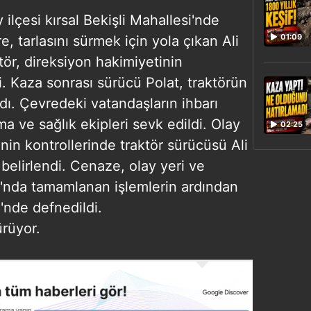
lçesi kırsal Bekişli Mahallesi'nde
01:09
, tarlasını sürmek için yola çıkan Ali
ktör, direksiyon hakimiyetinin
. Kaza sonrası sürücü Polat, traktörün
ndı. Çevredeki vatandaşların ihbarı
a ve sağlık ekipleri sevk edildi. Olay
02:25
inin kontrollerinde traktör sürücüsü Ali
 belirlendi. Cenaze, olay yeri ve
'nda tamamlanan işlemlerin ardından
i'nde defnedildi.
ürüyor.