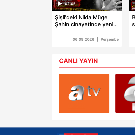
Çerezlere ilişkin tercihlerinizi 
02:05
butonuna tıklayabilir,
Çerez Bi
Şişli'deki Nilda Müge
B
Şahin cinayetinde yeni
s
6698 sayılı Kişisel Verilerin 
gelişme: Güvenlik
a
mevzuata uygun olarak kullanılan
kamerası görüntüleri
r
06.08.2026
Perşembe
ortaya çıktı
y
CANLI YAYIN