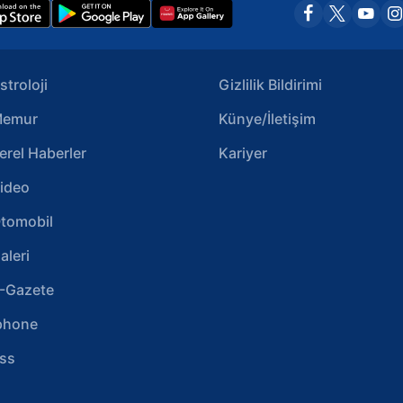
stroloji
Gizlilik Bildirimi
emur
Künye/İletişim
erel Haberler
Kariyer
ideo
tomobil
aleri
-Gazete
phone
ss