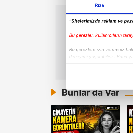
Rıza
"Sitelerimizde reklam ve paza
Bu çerezler, kullanıcıların tara
Bu çerezlere izin vermeniz halin
deneyimi yaşatabiliriz. Bunu y
içerikleri sunabilmek adına el
noktasında tek gelir kalemimiz 
Her halükârda, kullanıcılar, bu 
Bunlar da Var
Sizlere daha iyi bir hizmet sun
çerezler vasıtasıyla çeşitli kiş
amacıyla kullanılmaktadır. Diğer
reklam/pazarlama faaliyetlerinin