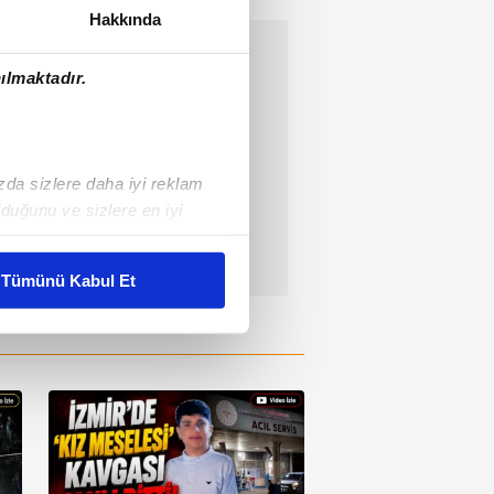
Hakkında
ılmaktadır.
ızda sizlere daha iyi reklam
duğunu ve sizlere en iyi
liyetlerimizi karşılamak
Tümünü Kabul Et
ar gösterilmeyecektir."
çerezler kullanılmaktadır. Bu
u hizmetlerinin sunulması
i ve sizlere yönelik
nılacaktır.