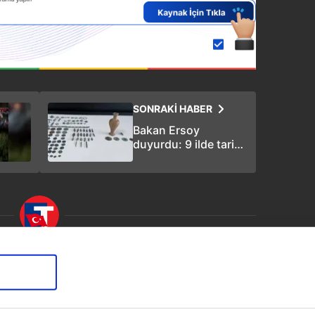
SONRAKİ HABER
Bakan Ersoy
duyurdu: 9 ilde tarihi
eser kaçakçılığına
darbe! Suç ağı
çökertildi
mirhan Ceylan
vim.com.tr
Yaşam