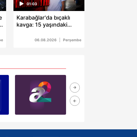
kin detaylı bilgi için Ayarlar
01:03
e
Karabağlar'da bıçaklı
i
kavga: 15 yaşındaki
ak ve sitemizde ilgili
çocuk kalbinden
bıçaklandı
be
06.08.2026
Perşembe