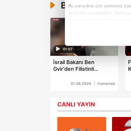
Bunlar da Var
Bu çerezlere izin vermeniz halin
deneyimi yaşatabiliriz. Bunu y
içerikleri sunabilmek adına el
noktasında tek gelir kalemimiz 
Her halükârda, kullanıcılar, bu 
01:07
Sizlere daha iyi bir hizmet sun
İsrail Bakanı Ben
F
çerezler vasıtasıyla çeşitli kiş
Gvir'den Filistinli
K
amacıyla kullanılmaktadır. Diğer
kadınların hücrelerine
h
reklam/pazarlama faaliyetlerinin
baskın
01.08.2026
Cumartesi
Çerezlere ilişkin tercihlerinizi 
butonuna tıklayabilir,
Çerez Bi
CANLI YAYIN
6698 sayılı Kişisel Verilerin 
mevzuata uygun olarak kullanılan