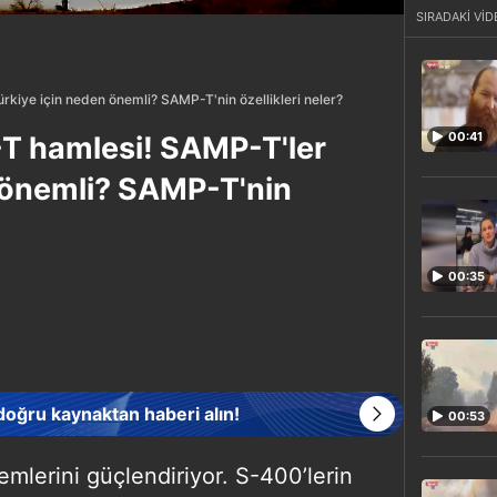
SIRADAKİ VİD
kiye için neden önemli? SAMP-T'nin özellikleri neler?
00:41
T hamlesi! SAMP-T'ler
 önemli? SAMP-T'nin
00:35
 doğru kaynaktan haberi alın!
00:53
mlerini güçlendiriyor. S-400’lerin