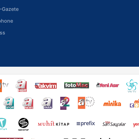
-Gazete
phone
ss