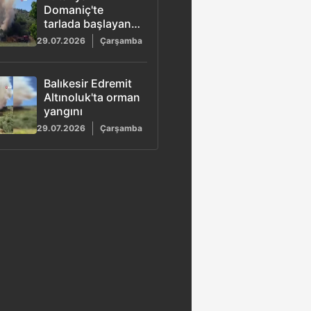
Domaniç'te
tarlada başlayan
yangın ormana
29.07.2026
Çarşamba
sıçradı! Bölgeden
ilk görüntüler
Balıkesir Edremit
Altınoluk'ta orman
yangını
29.07.2026
Çarşamba