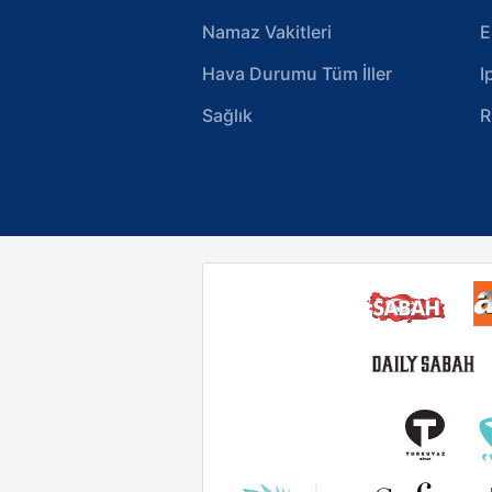
Namaz Vakitleri
E
Hava Durumu Tüm İller
I
Sağlık
R