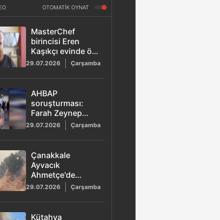
EO
OTOMATİK OYNAT
MasterChef
birincisi Eren
Kaşıkçı evinde ölü
bulundu
29.07.2026
Çarşamba
AHBAP
soruşturması:
Farah Zeynep
Abdullah ifadeye
29.07.2026
Çarşamba
çağrıldı! İşte
Babala TV
ofisinden yardım
Çanakkale
istediği
Ayvacık
konuşması
Ahmetçe'de
orman yangını
29.07.2026
Çarşamba
Kütahya