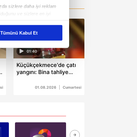
ızda sizlere daha iyi reklam
duğunu ve sizlere en iyi
liyetlerimizi karşılamak
Tümünü Kabul Et
ar gösterilmeyecektir."
01:40
çerezler kullanılmaktadır. Bu
Küçükçekmece'de çatı
u hizmetlerinin sunulması
a
yangını: Bina tahliye
i ve sizlere yönelik
edildi
nılacaktır.
si
01.08.2026
Cumartesi
kin detaylı bilgi için Ayarlar
ak ve sitemizde ilgili