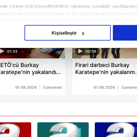
de sizlere özel kişiselleştirilmiş reklamlar sunabilir, sayfalarım
aparken amacımızın size daha iyi bir reklam deneyimi sunmak ol
imizden gelen çabayı gösterdiğimizi ve bu noktada, reklamların ma
olduğunu sizlere hatırlatmak isteriz.
Kişiselleştir
çerezlere izin vermedikleri takdirde, kullanıcılara hedefli reklaml
01:33
00:56
abilmek için İnternet Sitemizde kendimize ve üçüncü kişilere ait 
ETÖ'cü Burkay
Firari darbeci Burkay
isel verileriniz işlenmekte olup gerekli olan çerezler bilgi toplum
aratepe'nin yakalandığı
Karatepe'nin yakalanm
 çerezler, sitemizin daha işlevsel kılınması ve kişiselleştirilmes
ücre evi görüntülendi
anlarının görüntüleri
 yapılması, amaçlarıyla sınırlı olarak açık rızanız dahilinde kulla
01.08.2026
Cumartesi
01.08.2026
Cumarte
aşağıda yer alan panel vasıtasıyla belirleyebilirsiniz. Çerezlere iliş
lgilendirme Metnimizi
ziyaret edebilirsiniz.
Korunması Kanunu uyarınca hazırlanmış Aydınlatma Metnimizi okum
 çerezlerle ilgili bilgi almak için lütfen
tıklayınız
.